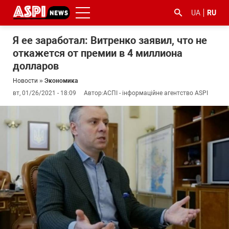
UA
RU
Я ее заработал: Витренко заявил, что не
откажется от премии в 4 миллиона
долларов
Новости
»
Экономика
вт, 01/26/2021 - 18:09
Автор:
АСПІ - інформаційне агентство ASPI
#ООС
#боротьба
#гфс
#Киев
#коронавірус
з
корупцією