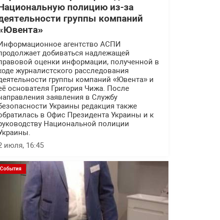
Национальную полицию из-за
деятельности группы компаний
«Ювента»
Информационное агентство АСПИ
продолжает добиваться надлежащей
правовой оценки информации, полученной в
ходе журналистского расследования
деятельности группы компаний «Ювента» и
её основателя Григория Чижа. После
направления заявления в Службу
безопасности Украины редакция также
обратилась в Офис Президента Украины и к
руководству Национальной полиции
Украины.
2 июля, 16:45
События