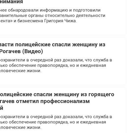
внимания
нее обнародовали информацию и подготовили
ранительные органы относительно деятельности
ента» и бизнесмена Григория Чижа.
ласти полицейские спасли женщину из
Рогачев (Видео)
хранители в очередной раз доказали, что служба в
ько обеспечение правопорядка, но и ежедневная
еловеческие жизни.
олицейские спасли женщину из горящего
огачев отметил профессионализм
ей
хранители в очередной раз доказали, что служба в
ько обеспечение правопорядка, но и ежедневная
еловеческие жизни.