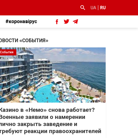
UA
RU
#коронавірус
ОВОСТИ «СОБЫТИЯ»
События
Казино в «Немо» снова работает?
Военные заявили о намерении
лично закрыть заведение и
требуют реакции правоохранителей