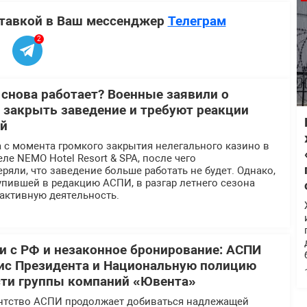
ставкой в Ваш мессенджер
Телеграм
2
 снова работает? Военные заявили о
 закрыть заведение и требуют реакции
ей
 с момента громкого закрытия нелегального казино в
ле NEMO Hotel Resort & SPA, после чего
ряли, что заведение больше работать не будет. Однако,
пившей в редакцию АСПИ, в разгар летнего сезона
активную деятельность.
 с РФ и незаконное бронирование: АСПИ
ис Президента и Национальную полицию
сти группы компаний «Ювента»
нтство АСПИ продолжает добиваться надлежащей