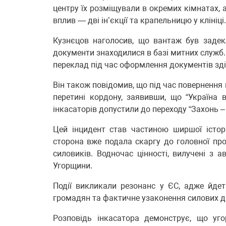
центру їх розміщували в окремих кімнатах,
вплив — дві ін’єкції та крапельницю у клініці.
Кузнєцов наголосив, що вантаж був задек
документи знаходилися в базі митних служб. 
переклад під час оформлення документів зд
Він також повідомив, що під час повернення 
перетині кордону, заявивши, що “Україна 
інкасаторів допустили до переходу “Захонь –
Цей інцидент став частиною ширшої істор
сторона вже подала скаргу до головної пр
силовиків. Водночас цінності, вилучені з а
Угорщини.
Події викликали резонанс у ЄС, адже йде
громадян та фактичне узаконення силових дій
Розповідь інкасатора демонструє, що уг