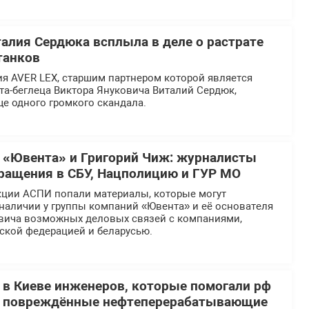
талия Сердюка всплыла в деле о растрате
танков
я AVER LEX, старшим партнером которой является
та-беглеца Виктора Януковича Виталий Сердюк,
ще одного громкого скандала.
 «Ювента» и Григорий Чиж: журналисты
ращения в СБУ, Нацполицию и ГУР МО
кции АСПИ попали материалы, которые могут
наличии у группы компаний «Ювента» и её основателя
вича возможных деловых связей с компаниями,
ской федерацией и беларусью.
 в Киеве инженеров, которые помогали рф
ь повреждённые нефтеперерабатывающие