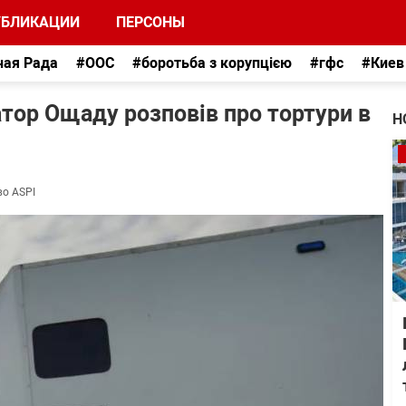
УБЛИКАЦИИ
ПЕРСОНЫ
ная Рада
#ООС
#боротьба з корупцією
#гфс
#Киев
сатор Ощаду розповів про тортури в
Н
во ASPI