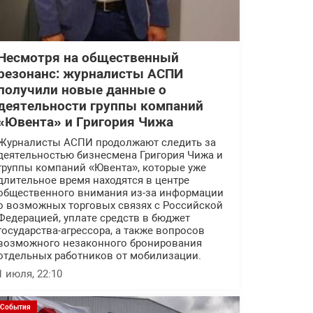
Несмотря на общественный
резонанс: журналисты АСПИ
получили новые данные о
деятельности группы компаний
«Ювента» и Григория Чижа
Журналисты АСПИ продолжают следить за
деятельностью бизнесмена Григория Чижа и
группы компаний «Ювента», которые уже
длительное время находятся в центре
общественного внимания из-за информации
о возможных торговых связях с Российской
Федерацией, уплате средств в бюджет
государства-агрессора, а также вопросов
возможного незаконного бронирования
отдельных работников от мобилизации.
1 июля, 22:10
События