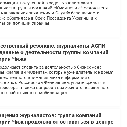
ормации, полученной в ходе журналистского
льности группы компаний «Ювента» и её основателя
е направления заявления в Службу безопасности
же обратилась в Офис Президента Украины и к
льной полиции Украины.
щественный резонанс: журналисты АСПИ
данные о деятельности группы компаний
ория Чижа
должают следить за деятельностью бизнесмена
ппы компаний «Ювента», которые уже длительное время
общественного внимания из-за информации о
вязях с Российской Федерацией, уплате средств в
грессора, а также вопросов возможного незаконного
ных работников от мобилизации.
ащения журналистов: группа компаний
орий Чиж продолжают оставаться в центре