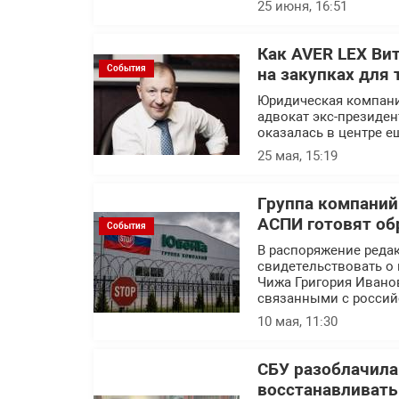
25 июня, 16:51
Как AVER LEX Ви
События
на закупках для 
Юридическая компани
адвокат экс-президен
оказалась в центре е
25 мая, 15:19
Группа компаний
АСПИ готовят об
События
В распоряжение реда
свидетельствовать о 
Чижа Григория Ивано
связанными с россий
10 мая, 11:30
СБУ разоблачила
восстанавливат