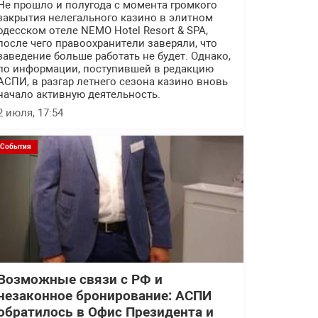
Не прошло и полугода с момента громкого
закрытия нелегального казино в элитном
одесском отеле NEMO Hotel Resort & SPA,
после чего правоохранители заверяли, что
заведение больше работать не будет. Однако,
по информации, поступившей в редакцию
АСПИ, в разгар летнего сезона казино вновь
начало активную деятельность.
2 июля, 17:54
События
Возможные связи с РФ и
незаконное бронирование: АСПИ
обратилось в Офис Президента и