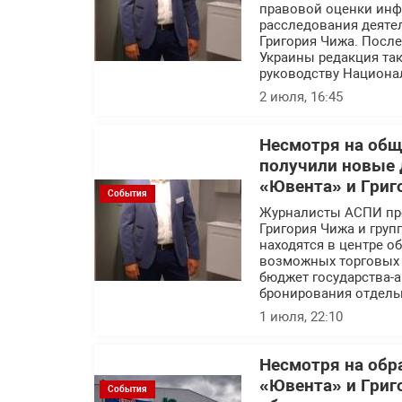
правовой оценки инф
расследования деяте
Григория Чижа. Посл
Украины редакция так
руководству Национа
2 июля, 16:45
Несмотря на об
получили новые 
«Ювента» и Григ
События
Журналисты АСПИ про
Григория Чижа и гру
находятся в центре 
возможных торговых с
бюджет государства-а
бронирования отдель
1 июля, 22:10
Несмотря на обр
«Ювента» и Григ
События