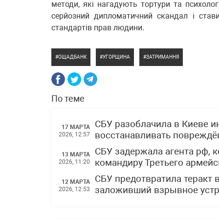
методи, які нагадують тортури та психолог
серйозний дипломатичний скандал і став
стандартів прав людини.
ОЩАДБАНК
УГОРЩИНА
ЗАТРИМАННЯ
По теме
СБУ разоблачила в Киеве и
17 МАРТА
восстанавливать поврежд
2026, 12:57
СБУ задержала агента рф, 
13 МАРТА
командиру Третьего армейс
2026, 11:20
СБУ предотвратила теракт в
12 МАРТА
заложивший взрывное устр
2026, 12:53