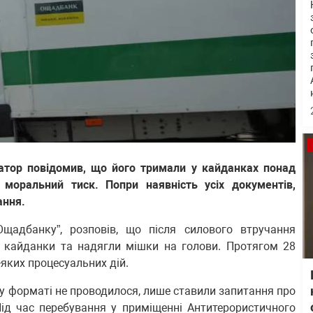
сатор повідомив, що його тримали у кайданках понад
а моральний тиск. Попри наявність усіх документів,
ання.
“Ощадбанку”, розповів, що після силового втручання
в кайданки та надягли мішки на голови. Протягом 28
-яких процесуальних дій.
у форматі не проводилося, лише ставили запитання про
 Під час перебування у приміщенні Антитерористичного