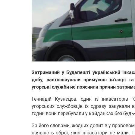
Затриманий у Будапешті український інка
добу, застосовували примусові ін’єкції т
угорські служби не пояснили причин затрим
Геннадій Кузнєцов, один із інкасаторів 
угорських службовців їх одразу закували 
годин вони перебували у кайданках без будь
За його словами, жодних допитів у правовом
наявність зброї, якої інкасатори не мали.