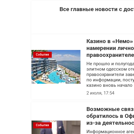
Все главные новости с до
Казино в «Немо»
намерении лично
правоохранител
События
Не прошло и полугода
элитном одесском оте
правоохранители заве
по информации, посту
казино вновь начало 
2 июля, 17:54
Возможные связи
обратилось в Оф
из-за деятельно
События
Информационное аге