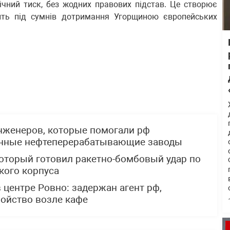
ічний тиск, без жодних правових підстав. Це створює
ить під сумнів дотримання Угорщиною європейських
нженеров, которые помогали рф
ённые нефтеперерабатывающие заводы
который готовил ракетно-бомбовый удар по
кого корпуса
 центре Ровно: задержан агент рф,
ойство возле кафе