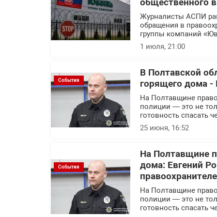
общественного 
Журналисты АСПИ ра
обращения в правоох
группы компаний «Юв
1 июля, 21:00
В Полтавской об
События
горящего дома - 
На Полтавщине правоо
полиции — это не тол
готовность спасать ч
25 июня, 16:52
На Полтавщине п
дома: Евгений Р
События
правоохранител
На Полтавщине правоо
полиции — это не тол
готовность спасать ч