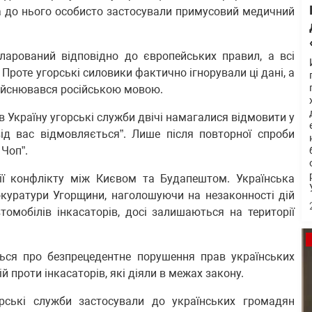
 а до нього особисто застосували примусовий медичний
ларований відповідно до європейських правил, а всі
Проте угорські силовики фактично ігнорували ці дані, а
ійснювався російською мовою.
в Україну угорські служби двічі намагалися відмовити у
від вас відмовляється”. Лише після повторної спроби
 Чоп”.
ії конфлікту між Києвом та Будапештом. Українська
окуратури Угорщини, наголошуючи на незаконності дій
втомобілів інкасаторів, досі залишаються на території
ться про безпрецедентне порушення прав українських
 проти інкасаторів, які діяли в межах закону.
орські служби застосували до українських громадян