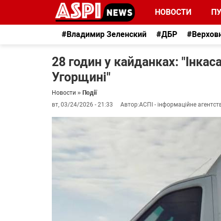
НОВОСТИ
П
#Владимир Зеленский
#ДБР
#Верхов
28 годин у кайданках: "Інка
Угорщині"
Новости
»
Події
вт, 03/24/2026 - 21:33
Автор:
АСПІ - інформаційне агентст