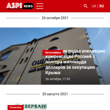
UA
RU
26 октября 2021
Ощадбанк подал апелляцию
Экономика
#ООС
#боротьба
#гфс
#Киев
#коронавірус
компенсация Россией в
з
полтора миллиарда
корупцією
долларов за оккупацию
Крыма
26 октября, 17:55
20 августа 2021
Политика