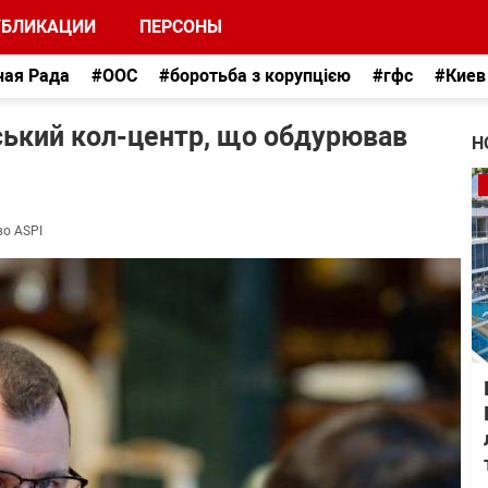
УБЛИКАЦИИ
ПЕРСОНЫ
ная Рада
#ООС
#боротьба з корупцією
#гфс
#Киев
ський кол-центр, що обдурював
Н
во ASPI