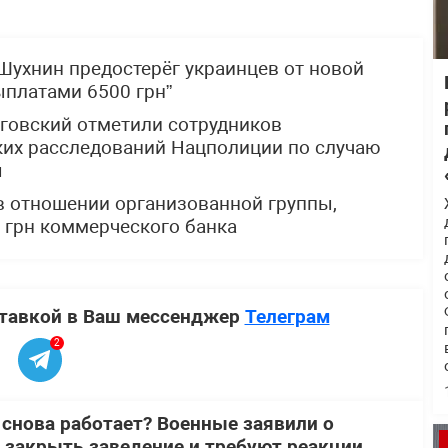
ухнин предостерёг украинцев от новой
платами 6500 грн”
говский отметили сотрудников
ких расследований Нацполиции по случаю
ы
в отношении организованной группы,
 грн коммерческого банка
ставкой в Ваш мессенджер
Телеграм
2
 снова работает? Военные заявили о
 закрыть заведение и требуют реакции