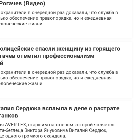
Рогачев (Видео)
хранители в очередной раз доказали, что служба в
ько обеспечение правопорядка, но и ежедневная
еловеческие жизни.
олицейские спасли женщину из горящего
огачев отметил профессионализм
ей
хранители в очередной раз доказали, что служба в
ько обеспечение правопорядка, но и ежедневная
еловеческие жизни.
талия Сердюка всплыла в деле о растрате
танков
я AVER LEX, старшим партнером которой является
та-беглеца Виктора Януковича Виталий Сердюк,
ще одного громкого скандала.