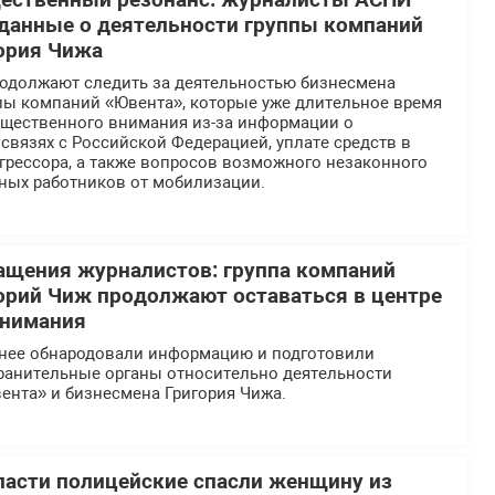
щественный резонанс: журналисты АСПИ
данные о деятельности группы компаний
ория Чижа
должают следить за деятельностью бизнесмена
ппы компаний «Ювента», которые уже длительное время
общественного внимания из-за информации о
вязях с Российской Федерацией, уплате средств в
грессора, а также вопросов возможного незаконного
ных работников от мобилизации.
ащения журналистов: группа компаний
орий Чиж продолжают оставаться в центре
внимания
нее обнародовали информацию и подготовили
ранительные органы относительно деятельности
ента» и бизнесмена Григория Чижа.
ласти полицейские спасли женщину из