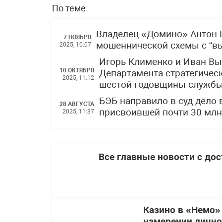
По теме
Владелец «Домино» Антон Ш
7 НОЯБРЯ
мошеннической схемы с “вы
2025, 10:07
Игорь Клименко и Иван Вы
10 ОКТЯБРЯ
Департамента стратегичес
2025, 11:12
шестой годовщины служб
БЭБ направило в суд дело 
28 АВГУСТА
присвоившей почти 30 млн
2025, 11:37
Все главные новости с до
Казино в «Немо»
намерении лично