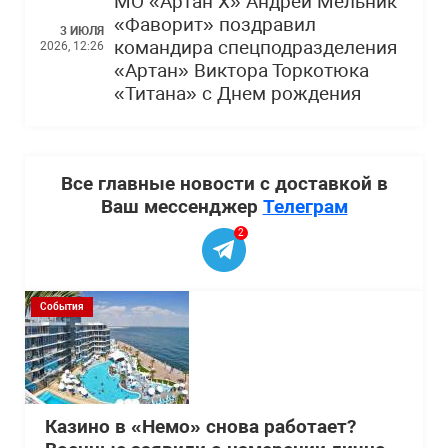
МО «Артан Х» Андрей Мельник
«Фаворит» поздравил
3 ИЮЛЯ
командира спецподразделения
2026, 12:26
«Артан» Виктора Торкотюка
«Титана» с Днем рождения
Все главные новости с доставкой в
Ваш мессенджер
Телеграм
2
События
Казино в «Немо» снова работает?