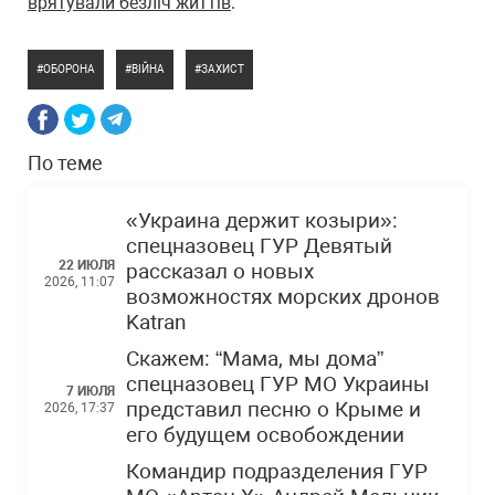
врятували безліч життів
.
ОБОРОНА
ВІЙНА
ЗАХИСТ
По теме
«Украина держит козыри»:
спецназовец ГУР Девятый
22 ИЮЛЯ
рассказал о новых
2026, 11:07
возможностях морских дронов
Katran
Скажем: “Мама, мы дома”
спецназовец ГУР МО Украины
7 ИЮЛЯ
представил песню о Крыме и
2026, 17:37
его будущем освобождении
Командир подразделения ГУР