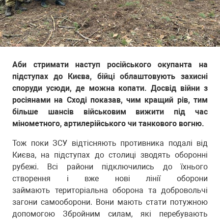
Аби стримати наступ російського окупанта на
підступах до Києва, бійці облаштовують захисні
споруди усюди, де можна копати. Досвід війни з
росіянами на Сході показав, чим кращий рів, тим
більше шансів військовим вижити під час
мінометного, артилерійського чи танкового вогню.
Тож поки ЗСУ відтісняють противника подалі від
Києва, на підступах до столиці зводять оборонні
рубежі. Всі райони підключились до їхнього
створення і вже нові лінії оборони
займають територіальна оборона та добровольчі
загони самооборони. Вони мають стати потужною
допомогою Збройним силам, які перебувають