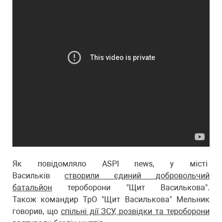
Як повідомляло ASPI news, у місті
Васильків
створили єдиний добровольчий
батальйон
тероборони "Щит Василькова".
Також командир ТрО "Щит Василькова" Мельник
говорив, що
спільні дії ЗСУ, розвідки та тероборони