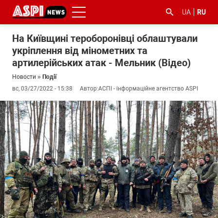
UA
RU
На Київщині тероборонівці облаштували
укріплення від мінометних та
артилерійських атак - Мельник (Відео)
Новости
»
Події
вс, 03/27/2022 - 15:38
Автор:
АСПІ - інформаційне агентство ASPI
#ООС
#боротьба
#гфс
#Киев
#коронавірус
з
корупцією