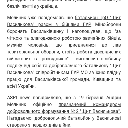
безліч життів українців.
Мельник уже повідомляв, що
батальйон ТрО "Щит
Василькова" разом з бійцями ГУР
Міноборони
боронять Васильківщину і наголошував, що "за
чіткою та злагодженою роботою звичайних бійців,
мужніх чоловіків, що приєдналися до лав
територіальної оборони, стоїть робота досвідчених
військових та розвідників" і виголосив особливу
подяку від себе та добровольчого батальйону "Щит
Василькова" співробітникам ГУР МО за їхню плідну
працю для Васильківської громади, Київщини та
всієї України.
ASPI news повідомляло, що з 19 березня Андрій
Мельник офіційно
призначений командиром
добровольчого формування №2 "Щит Василькова"
.
Нагадаємо.
добровольчий батальйон у Василькові
створено з перших днів війни.