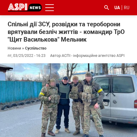
UA
RU
Спільні дії ЗСУ, розвідки та тероборони
врятували безліч життів - командир ТрО
"Щит Василькова" Мельник
Новини
»
Суспільство
пт, 03/25/2022 - 16:23
Автор:
АСПІ - інформаційне агентство ASPI
#ООС
#боротьба
#ДФС
#Київ
#коронавірус
з
корупцією