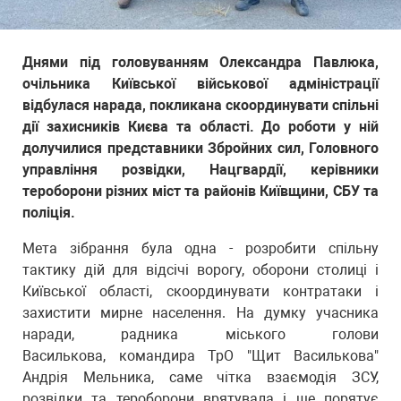
Днями під головуванням Олександра Павлюка,
очільника Київської військової адміністрації
відбулася нарада, покликана скоординувати спільні
дії захисників Києва та області. До роботи у ній
долучилися представники Збройних сил, Головного
управління розвідки, Нацгвардії, керівники
тероборони різних міст та районів Київщини, СБУ та
поліція.
Мета зібрання була одна - розробити спільну
тактику дій для відсічі ворогу, оборони столиці і
Київської області, скоординувати контратаки і
захистити мирне населення. На думку учасника
наради, радника міського голови
Василькова, командира ТрО "Щит Василькова"
Андрія Мельника, саме чітка взаємодія ЗСУ,
розвідки та тероборони врятувала і ще порятує