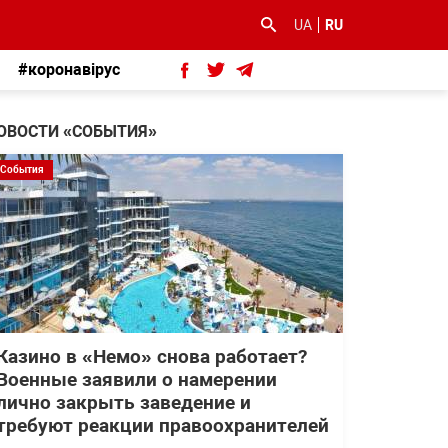
UA
RU
#коронавірус
ОВОСТИ «СОБЫТИЯ»
События
Казино в «Немо» снова работает?
Военные заявили о намерении
лично закрыть заведение и
требуют реакции правоохранителей