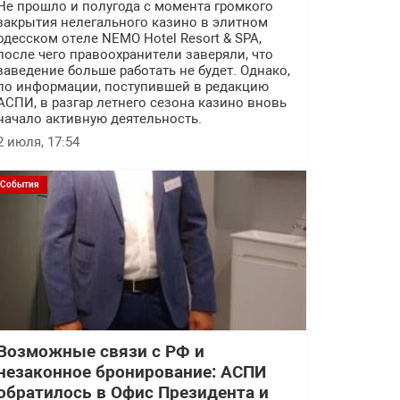
Не прошло и полугода с момента громкого
закрытия нелегального казино в элитном
одесском отеле NEMO Hotel Resort & SPA,
после чего правоохранители заверяли, что
заведение больше работать не будет. Однако,
по информации, поступившей в редакцию
АСПИ, в разгар летнего сезона казино вновь
начало активную деятельность.
2 июля, 17:54
События
Возможные связи с РФ и
незаконное бронирование: АСПИ
обратилось в Офис Президента и