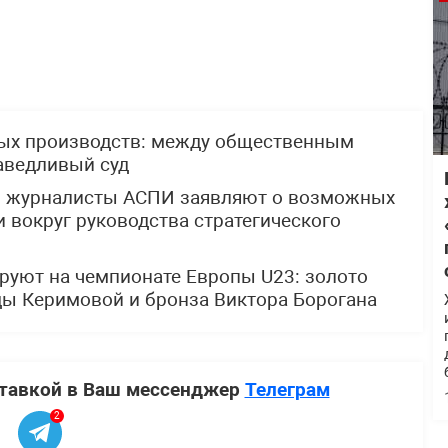
ных производств: между общественным
аведливый суд
: журналисты АСПИ заявляют о возможных
 вокруг руководства стратегического
руют на чемпионате Европы U23: золото
ды Керимовой и бронза Виктора Борогана
ставкой в Ваш мессенджер
Телеграм
2