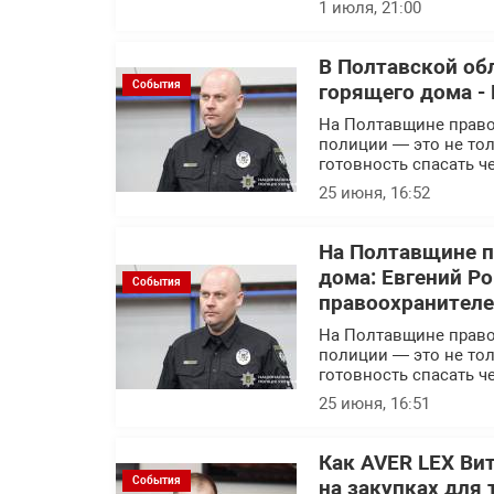
1 июля, 21:00
В Полтавской об
События
горящего дома - 
На Полтавщине правоо
полиции — это не тол
готовность спасать ч
25 июня, 16:52
На Полтавщине п
дома: Евгений Р
События
правоохранител
На Полтавщине правоо
полиции — это не тол
готовность спасать ч
25 июня, 16:51
Как AVER LEX Ви
События
на закупках для 