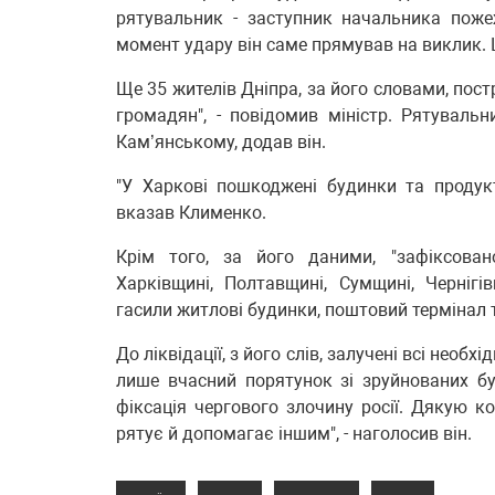
рятувальник - заступник начальника поже
момент удару він саме прямував на виклик. Щ
Ще 35 жителів Дніпра, за його словами, пос
громадян", - повідомив міністр. Рятуваль
Кам’янському, додав він.
"У Харкові пошкоджені будинки та продук
вказав Клименко.
Крім того, за його даними, "зафіксован
Харківщині, Полтавщині, Сумщині, Чернігів
гасили житлові будинки, поштовий термінал т
До ліквідації, з його слів, залучені всі необ
лише вчасний порятунок зі зруйнованих бу
фіксація чергового злочину росії. Дякую к
рятує й допомагає іншим", - наголосив він.