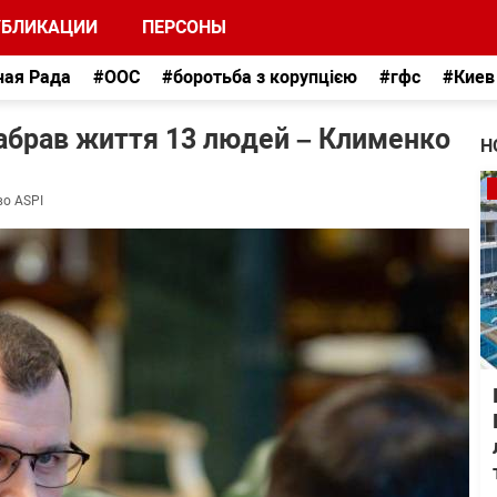
УБЛИКАЦИИ
ПЕРСОНЫ
ная Рада
#ООС
#боротьба з корупцією
#гфс
#Киев
забрав життя 13 людей – Клименко
Н
во ASPI