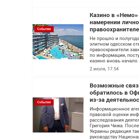
Казино в «Немо»
намерении лично
правоохранител
События
Не прошло и полугода
элитном одесском оте
правоохранители заве
по информации, посту
казино вновь начало 
2 июля, 17:54
Возможные связи
обратилось в Оф
из-за деятельно
События
Информационное аге
правовой оценки инф
расследования деяте
Григория Чижа. Посл
Украины редакция так
руководству Национа