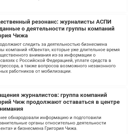
щественный резонанс: журналисты АСПИ
данные о деятельности группы компаний
ория Чижа
должают следить за деятельностью бизнесмена
ппы компаний «Ювента», которые уже длительное время
общественного внимания из-за информации о
вязях с Российской Федерацией, уплате средств в
грессора, а также вопросов возможного незаконного
ных работников от мобилизации.
ащения журналистов: группа компаний
орий Чиж продолжают оставаться в центре
внимания
нее обнародовали информацию и подготовили
ранительные органы относительно деятельности
ента» и бизнесмена Григория Чижа.