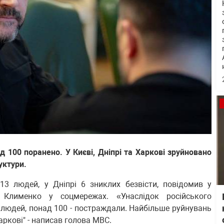
 100 поранено. У Києві, Дніпрі та Харкові зруйновано
уктури.
13 людей, у Дніпрі 6 зниклих безвісти, повідомив у
р Клименко у соцмережах. «Унаслідок російського
 людей, понад 100 - постраждали. Найбільше руйнувань
Харкові" - написав голова МВС.