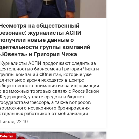
Несмотря на общественный
резонанс: журналисты АСПИ
получили новые данные о
деятельности группы компаний
«Ювента» и Григория Чижа
Журналисты АСПИ продолжают следить за
деятельностью бизнесмена Григория Чижа и
группы компаний «Ювента», которые уже
длительное время находятся в центре
общественного внимания из-за информации
о возможных торговых связях с Российской
Федерацией, уплате средств в бюджет
государства-агрессора, а также вопросов
возможного незаконного бронирования
отдельных работников от мобилизации.
1 июля, 22:10
События