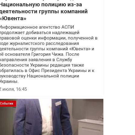
Национальную полицию из-за
деятельности группы компаний
«Ювента»
Информационное агентство АСПИ
продолжает добиваться надлежащей
правовой оценки информации, полученной в
ходе журналистского расследования
деятельности группы компаний «Ювента» и
её основателя Григория Чижа. После
направления заявления в Службу
безопасности Украины редакция также
обратилась в Офис Президента Украины и к
руководству Национальной полиции
Украины.
2 июля, 16:45
События