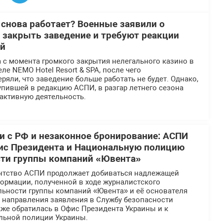
 снова работает? Военные заявили о
 закрыть заведение и требуют реакции
ей
 с момента громкого закрытия нелегального казино в
ле NEMO Hotel Resort & SPA, после чего
ряли, что заведение больше работать не будет. Однако,
пившей в редакцию АСПИ, в разгар летнего сезона
активную деятельность.
 с РФ и незаконное бронирование: АСПИ
ис Президента и Национальную полицию
сти группы компаний «Ювента»
нтство АСПИ продолжает добиваться надлежащей
ормации, полученной в ходе журналистского
льности группы компаний «Ювента» и её основателя
е направления заявления в Службу безопасности
же обратилась в Офис Президента Украины и к
льной полиции Украины.