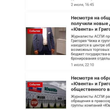
2 июля, 16:45
Несмотря на об
получили новые 
«Ювента» и Григ
События
Журналисты АСПИ про
Григория Чижа и гру
находятся в центре 
возможных торговых с
бюджет государства-а
бронирования отдель
1 июля, 22:10
Несмотря на обр
«Ювента» и Григ
События
общественного 
Журналисты АСПИ ра
обращения в правоох
группы компаний «Юв