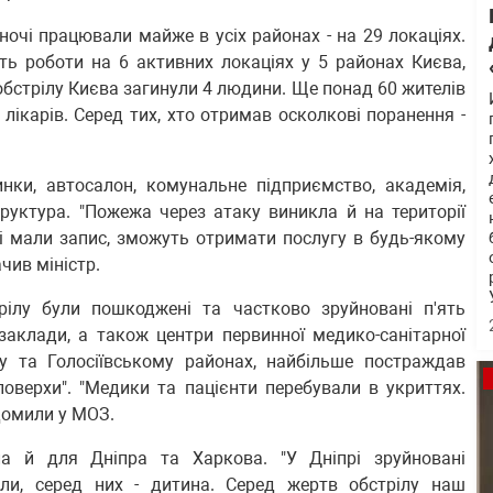
д ночі працювали майже в усіх районах - на 29 локаціях.
ть роботи на 6 активних локаціях у 5 районах Києва,
 обстрілу Києва загинули 4 людини. Ще понад 60 жителів
ікарів. Серед тих, хто отримав осколкові поранення -
нки, автосалон, комунальне підприємство, академія,
труктура. "Пожежа через атаку виникла й на території
і мали запис, зможуть отримати послугу в будь-якому
чив міністр.
рілу були пошкоджені та частково зруйновані п'ять
заклади, а також центри первинної медико-санітарної
у та Голосіївському районах, найбільше постраждав
поверхи". "Медики та пацієнти перебували в укриттях.
ідомили у МОЗ.
а й для Дніпра та Харкова. "У Дніпрі зруйновані
ули, серед них - дитина. Серед жертв обстрілу наш