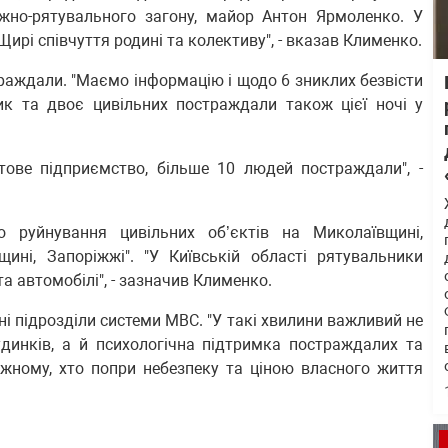
жно-рятувального загону, майор Антон Ярмоленко. У
ирі співчуття родині та колективу", - вказав Клименко.
траждали. "Маємо інформацію і щодо 6 зниклих безвісти
ник та двоє цивільних постраждали також цієї ночі у
тове підприємство, більше 10 людей постраждали", -
о руйнування цивільних об’єктів на Миколаївщині,
щині, Запоріжжі". "У Київській області рятувальники
а автомобілі", - зазначив Клименко.
хідні підрозділи системи МВС. "У такі хвилини важливий не
динків, а й психологічна підтримка постраждалих та
ожному, хто попри небезпеку та ціною власного життя