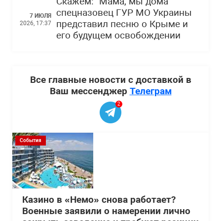
Скажем: “Мама, мы дома”
спецназовец ГУР МО Украины
7 ИЮЛЯ
представил песню о Крыме и
2026, 17:37
его будущем освобождении
Все главные новости с доставкой в
Ваш мессенджер
Телеграм
2
События
Казино в «Немо» снова работает?
Военные заявили о намерении лично