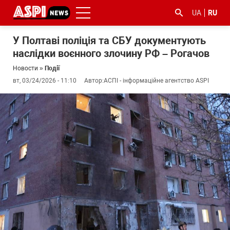
UA
RU
У Полтаві поліція та СБУ документують
наслідки воєнного злочину РФ – Рогачов
Новости
»
Події
вт, 03/24/2026 - 11:10
Автор:
АСПІ - інформаційне агентство ASPI
#ООС
#боротьба
#гфс
#Киев
#коронавірус
з
корупцією