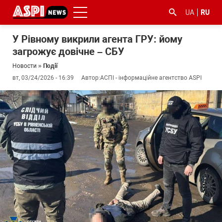
UA
RU
У Рівному викрили агента ГРУ: йому
загрожує довічне – СБУ
Новости
»
Події
вт, 03/24/2026 - 16:39
Автор:
АСПІ - інформаційне агентство ASPI
#ООС
#боротьба
#гфс
#Киев
#коронавірус
з
корупцією