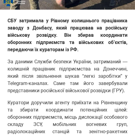
СБУ затримала у Рівному колишнього працівника
заводу з Донбасу, який працював на російську
військову розвідку. Він збирав координати
оборонних підприємств та військових об’єктів,
передаючи їх кураторам із РФ.
За даними Служби безпеки України, затриманий —
колишній працівник підприємства на Донеччині,
який після звільнення шукав “легкі заробітки” у
Telegram-каналах. Саме там його завербували
представники російської військової розвідки (ГРУ).
Куратори доручили агенту приїхати на Рівненщину
та збирати координати потенційних цілей:
оборонних підприємств, місць дислокації особового
складу ЗСУ, мобільних вогневих груп,
радіолокаційних станцій та зенітно-ракетних