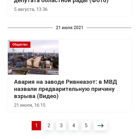
депутата областной рады (Фото)
5 августа, 13:36
21 июля 2021
Общество
Авария на заводе Ривнеазот: в МВД
назвали предварительную причину
взрыва (Видео)
21 июля, 16:15
Нумерация
Текущая
1
Страница
2
Страница
3
Страница
4
Страница
5
страниц
страница