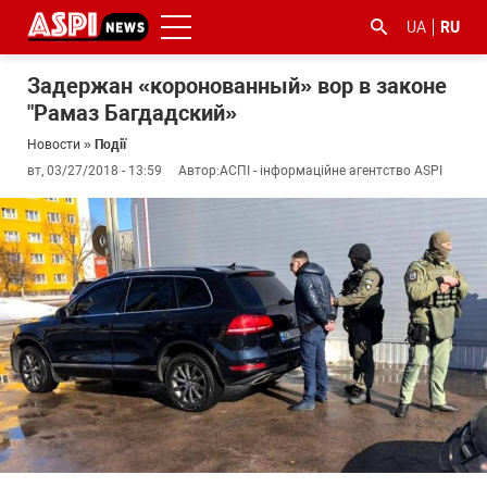
UA
RU
Задержан «коронованный» вор в законе
"Рамаз Багдадский»
Новости
»
Події
вт, 03/27/2018 - 13:59
Автор:
АСПІ - інформаційне агентство ASPI
#ООС
#боротьба
#гфс
#Киев
#коронавірус
з
корупцією