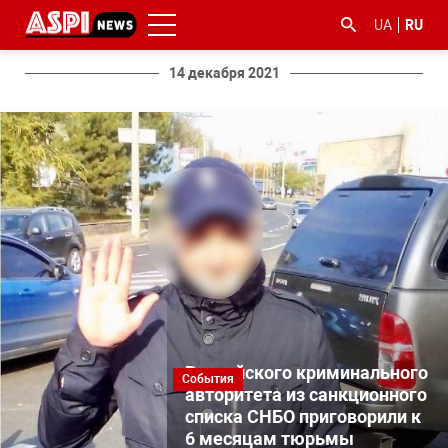
UA
RU
14 декабря 2021
#ООС
#боротьба
#гфс
#Киев
#коронавірус
з
корупцією
Российского криминального
События
авторитета из санкционного
списка СНБО приговорили к
6 месяцам тюрьмы