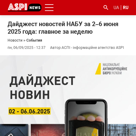
UA
RU
Дайджест новостей НАБУ за 2–6 июня
2025 года: главное за неделю
Новости
»
События
пн, 06/09/2025 - 12:37
Автор:
АСПІ - інформаційне агентство ASPI
#ООС
#боротьба
#гфс
#Киев
#коронавірус
з
корупцією