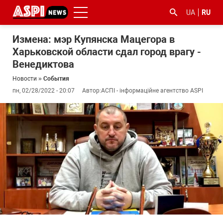
UA
RU
Измена: мэр Купянска Мацегора в
Харьковской области сдал город врагу -
Венедиктова
Новости
»
События
пн, 02/28/2022 - 20:07
Автор:
АСПІ - інформаційне агентство ASPI
#ООС
#боротьба
#гфс
#Киев
#коронавірус
з
корупцією