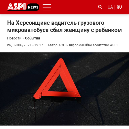
UA
RU
На Херсонщине водитель грузового
микроавтобуса сбил женщину с ребенком
Новости
»
События
пн, 09/06/2021 - 19:17
Автор:
АСПІ - інформаційне агентство ASPI
#ООС
#боротьба
#гфс
#Киев
#коронавірус
з
корупцією