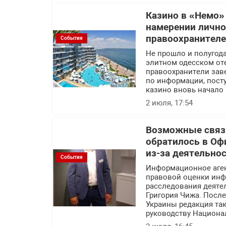
Казино в «Немо»
намерении лично
правоохранител
События
Не прошло и полугода
элитном одесском оте
правоохранители заве
по информации, посту
казино вновь начало 
2 июля, 17:54
Возможные связи
обратилось в Оф
из-за деятельно
События
Информационное аге
правовой оценки инф
расследования деяте
Григория Чижа. Посл
Украины редакция так
руководству Национа