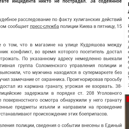
тате инцидента никто не пострадал. За содеянное
удебное расследование по факту хулиганских действий
этом сообщает
пресс-служба
полиции Киева в пятницу, 15
е о том, что в магазине на улице Кудряшова между
ник конфликт, во время которого посетитель достал
 угрожать. По указанному адресу немедленно выехали
ативная группа Соломенского управления полиции и
выяснили, что мужчина находился в супермаркете без
учил замечание от охранника. Проигнорировав просьбу
достал из кармана гранату, угрожая ее взорвать. 38-
лицейские задержали в порядке ст. 208 Уголовного
е поверхностного осмотра обнаружили у него гранату
щенные предметы изъяли и направили на проведение
устанавливают происхождение этих боеприпасов.
ления полиции, сведения о событии внесены в Единый