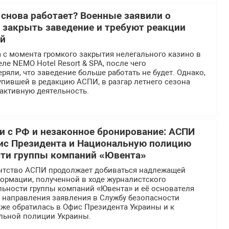
 снова работает? Военные заявили о
 закрыть заведение и требуют реакции
ей
 с момента громкого закрытия нелегального казино в
ле NEMO Hotel Resort & SPA, после чего
ряли, что заведение больше работать не будет. Однако,
пившей в редакцию АСПИ, в разгар летнего сезона
активную деятельность.
 с РФ и незаконное бронирование: АСПИ
ис Президента и Национальную полицию
сти группы компаний «Ювента»
нтство АСПИ продолжает добиваться надлежащей
ормации, полученной в ходе журналистского
льности группы компаний «Ювента» и её основателя
е направления заявления в Службу безопасности
же обратилась в Офис Президента Украины и к
льной полиции Украины.