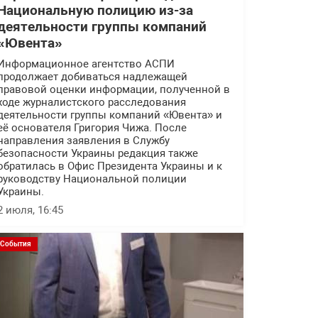
Национальную полицию из-за
деятельности группы компаний
«Ювента»
Информационное агентство АСПИ
продолжает добиваться надлежащей
правовой оценки информации, полученной в
ходе журналистского расследования
деятельности группы компаний «Ювента» и
её основателя Григория Чижа. После
направления заявления в Службу
безопасности Украины редакция также
обратилась в Офис Президента Украины и к
руководству Национальной полиции
Украины.
2 июля, 16:45
События