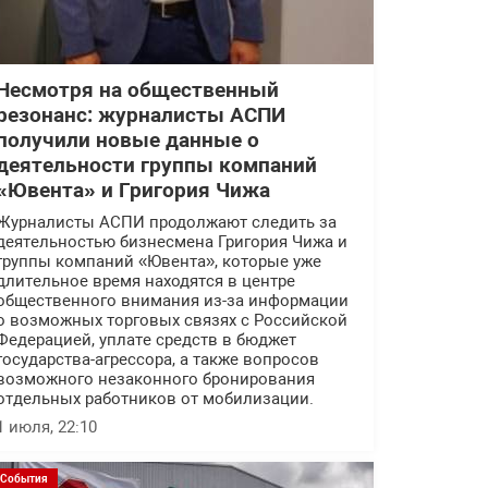
Несмотря на общественный
резонанс: журналисты АСПИ
получили новые данные о
деятельности группы компаний
«Ювента» и Григория Чижа
Журналисты АСПИ продолжают следить за
деятельностью бизнесмена Григория Чижа и
группы компаний «Ювента», которые уже
длительное время находятся в центре
общественного внимания из-за информации
о возможных торговых связях с Российской
Федерацией, уплате средств в бюджет
государства-агрессора, а также вопросов
возможного незаконного бронирования
отдельных работников от мобилизации.
1 июля, 22:10
События