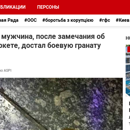
УБЛИКАЦИИ
ПЕРСОНЫ
ная Рада
#ООС
#боротьба з корупцією
#гфс
#Киев
е мужчина, после замечания об
Н
ркете, достал боевую гранату
во ASPI