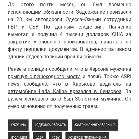
До этого почти месяц он был временно
исполняющим обязанности. Задержание произвели
на 23 км автодороги Одесса-Южный сотрудники
ГБР и СБУ. По данным следствия, Панченко
вымогал и получил 4 тысячи долларов США за
закрытие уголовного производства, начатого по
факту подделки документов. В административном
здании отдела полиции прошли обыски.
Ранее в полиции сообщали, что в Херсоне
мужчина
прыгнул с пешеходного моста
и погиб. Также ASPI
news сообщало, что в Харькове
водитель на
автомобиле Lada Kalina врезался в бензовоз
. За
рулем легкового авто был 35-летний мужчина. Он
умер мгновенно от полученных травм.
УКРАИНА
ОДЕСЬКА ОБЛАСТЬ
ЗАТРИМАННЯ ХАБАРНИКА
ПОЛИЦИЯ
ДБР
СБУ
КАДРОВІ ПРИЗНАЧЕННЯ