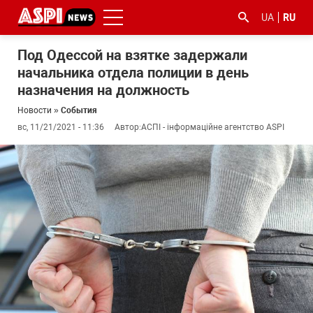
UA
RU
Под Одессой на взятке задержали
начальника отдела полиции в день
назначения на должность
Новости
»
События
вс, 11/21/2021 - 11:36
Автор:
АСПІ - інформаційне агентство ASPI
#ООС
#боротьба
#гфс
#Киев
#коронавірус
з
корупцією