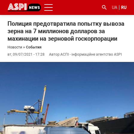
UA
RU
Полиция предотвратила попытку вывоза
зерна на 7 миллионов долларов за
махинации на зерновой госкорпорации
Новости
»
События
вт, 09/07/2021 - 17:28
Автор:
АСПІ - інформаційне агентство ASPI
#ООС
#боротьба
#гфс
#Киев
#коронавірус
з
корупцією