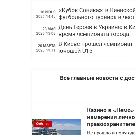
«Кубок Соника»: в Киевско
10 ИЮНЯ
футбольного турнира в чес
2026, 14:45
День Героев в Украине: в 
23 МАЯ
время чемпионата города
2026, 13:08
В Киеве прошел чемпионат 
20 МАРТА
юношей U15
2026, 19:11
Все главные новости с до
Казино в «Немо»
намерении лично
правоохранител
События
Не прошло и полугода