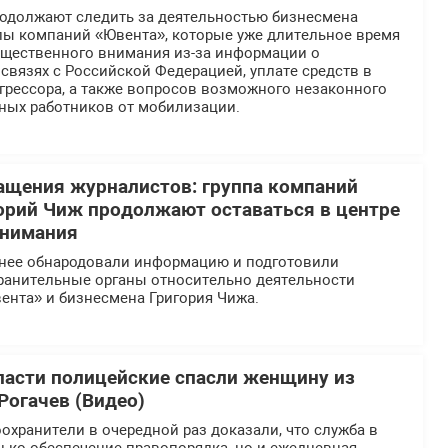
должают следить за деятельностью бизнесмена
ппы компаний «Ювента», которые уже длительное время
общественного внимания из-за информации о
вязях с Российской Федерацией, уплате средств в
грессора, а также вопросов возможного незаконного
ных работников от мобилизации.
ащения журналистов: группа компаний
орий Чиж продолжают оставаться в центре
внимания
нее обнародовали информацию и подготовили
ранительные органы относительно деятельности
ента» и бизнесмена Григория Чижа.
ласти полицейские спасли женщину из
Рогачев (Видео)
хранители в очередной раз доказали, что служба в