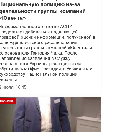
Национальную полицию из-за
деятельности группы компаний
«Ювента»
Информационное агентство АСПИ
продолжает добиваться надлежащей
правовой оценки информации, полученной в
ходе журналистского расследования
деятельности группы компаний «Ювента» и
её основателя Григория Чижа. После
направления заявления в Службу
безопасности Украины редакция также
обратилась в Офис Президента Украины и к
руководству Национальной полиции
Украины.
2 июля, 16:45
События