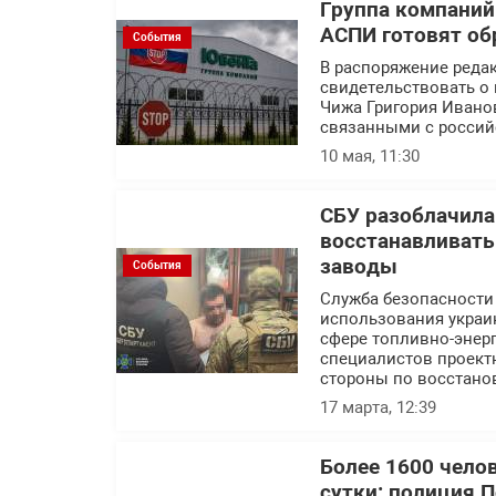
Группа компаний
АСПИ готовят об
События
В распоряжение реда
свидетельствовать о 
Чижа Григория Ивано
связанными с россий
10 мая, 11:30
СБУ разоблачила
восстанавливат
заводы
События
Служба безопасности
использования украин
сфере топливно-энерг
специалистов проект
стороны по восстано
17 марта, 12:39
Более 1600 чело
сутки: полиция 