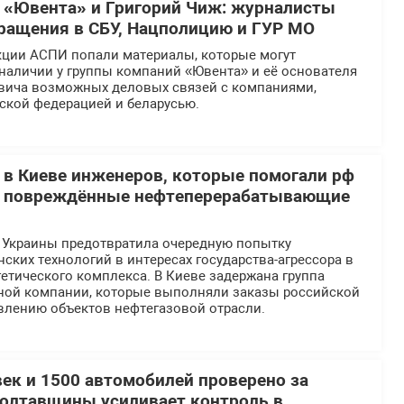
 «Ювента» и Григорий Чиж: журналисты
ращения в СБУ, Нацполицию и ГУР МО
кции АСПИ попали материалы, которые могут
наличии у группы компаний «Ювента» и её основателя
вича возможных деловых связей с компаниями,
ской федерацией и беларусью.
 в Киеве инженеров, которые помогали рф
ь повреждённые нефтеперерабатывающие
 Украины предотвратила очередную попытку
ских технологий в интересах государства-агрессора в
етического комплекса. В Киеве задержана группа
ной компании, которые выполняли заказы российской
влению объектов нефтегазовой отрасли.
век и 1500 автомобилей проверено за
Полтавщины усиливает контроль в