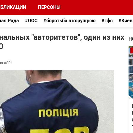
УБЛИКАЦИИ
ПЕРСОНЫ
ная Рада
#ООС
#боротьба з корупцією
#гфс
#Киев
альных "авторитетов", один из них
Н
О
во ASPI