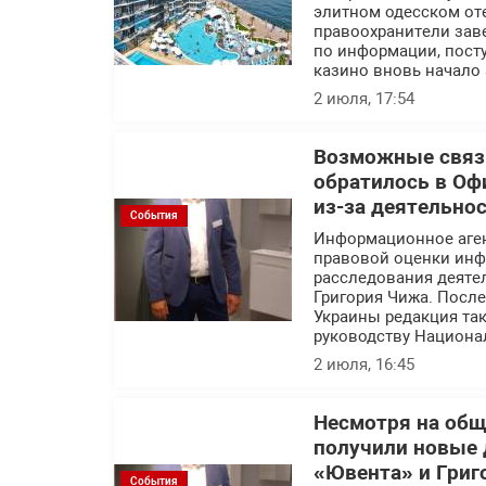
элитном одесском оте
правоохранители заве
по информации, посту
казино вновь начало 
2 июля, 17:54
Возможные связи
обратилось в Оф
из-за деятельно
События
Информационное аге
правовой оценки инф
расследования деяте
Григория Чижа. Посл
Украины редакция так
руководству Национа
2 июля, 16:45
Несмотря на об
получили новые 
«Ювента» и Григ
События