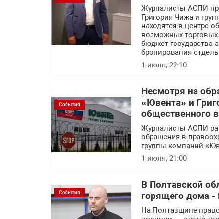
Журналисты АСПИ про
Григория Чижа и гру
находятся в центре 
возможных торговых с
бюджет государства-а
бронирования отдель
1 июля, 22:10
Несмотря на обр
«Ювента» и Григ
События
общественного 
Журналисты АСПИ ра
обращения в правоох
группы компаний «Юв
1 июля, 21:00
В Полтавской об
События
горящего дома - 
На Полтавщине правоо