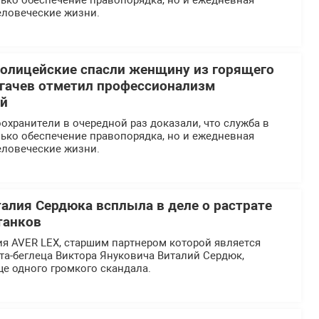
ько обеспечение правопорядка, но и ежедневная
еловеческие жизни.
олицейские спасли женщину из горящего
огачев отметил профессионализм
ей
хранители в очередной раз доказали, что служба в
ько обеспечение правопорядка, но и ежедневная
еловеческие жизни.
талия Сердюка всплыла в деле о растрате
танков
я AVER LEX, старшим партнером которой является
та-беглеца Виктора Януковича Виталий Сердюк,
ще одного громкого скандала.