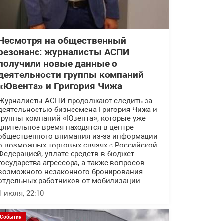
Несмотря на общественный
резонанс: журналисты АСПИ
получили новые данные о
деятельности группы компаний
«Ювента» и Григория Чижа
Журналисты АСПИ продолжают следить за
деятельностью бизнесмена Григория Чижа и
группы компаний «Ювента», которые уже
длительное время находятся в центре
общественного внимания из-за информации
о возможных торговых связях с Российской
Федерацией, уплате средств в бюджет
государства-агрессора, а также вопросов
возможного незаконного бронирования
отдельных работников от мобилизации.
1 июля, 22:10
События