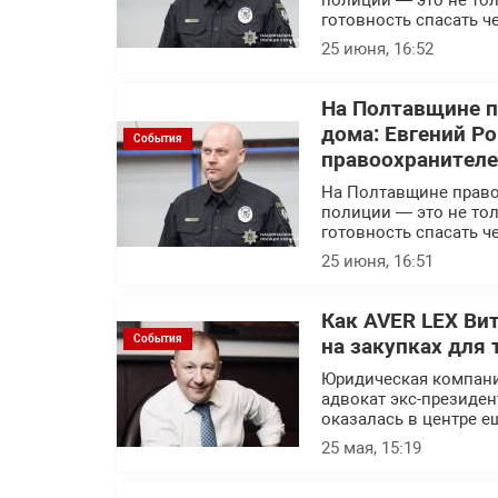
полиции — это не тол
готовность спасать ч
25 июня, 16:52
На Полтавщине п
дома: Евгений Р
События
правоохранител
На Полтавщине правоо
полиции — это не тол
готовность спасать ч
25 июня, 16:51
Как AVER LEX Ви
События
на закупках для 
Юридическая компани
адвокат экс-президен
оказалась в центре е
25 мая, 15:19