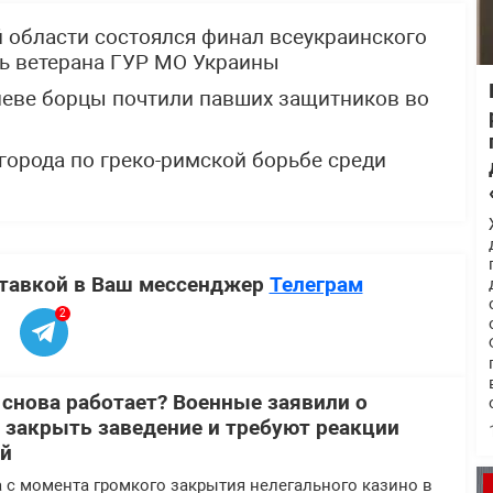
й области состоялся финал всеукраинского
ть ветерана ГУР МО Украины
Киеве борцы почтили павших защитников во
города по греко-римской борьбе среди
ставкой в Ваш мессенджер
Телеграм
2
 снова работает? Военные заявили о
 закрыть заведение и требуют реакции
ей
 с момента громкого закрытия нелегального казино в