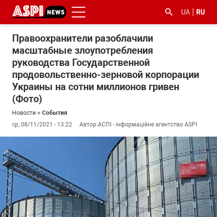
UA
RU
Правоохранители разоблачили
масштабные злоупотребления
руководства Государственной
продовольственно-зерновой корпорации
Украины на сотни миллионов гривен
(Фото)
#ООС
#боротьба
#гфс
#Киев
#коронавірус
Новости
»
События
з
ср, 08/11/2021 - 13:22
Автор:
АСПІ - інформаційне агентство ASPI
корупцією