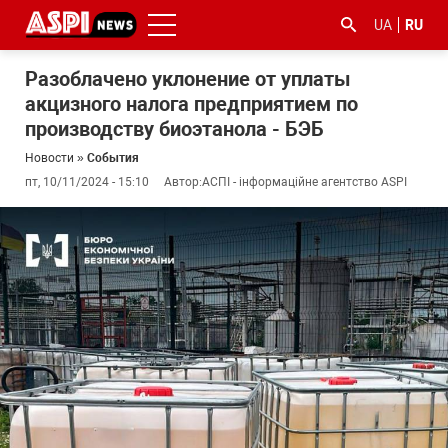
UA
RU
Разоблачено уклонение от уплаты
акцизного налога предприятием по
производству биоэтанола - БЭБ
Новости
»
События
пт, 10/11/2024 - 15:10
Автор:
АСПІ - інформаційне агентство ASPI
#ООС
#боротьба
#гфс
#Киев
#коронавірус
з
корупцією