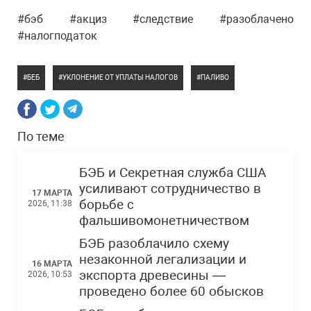
#бэб #акциз #следствие #разоблачено
#налогподаток
БЕБ
УКЛОНЕНИЕ ОТ УПЛАТЫ НАЛОГОВ
ПАЛИВО
По теме
БЭБ и Секретная служба США
усиливают сотрудничество в
17 МАРТА
борьбе с
2026, 11:38
фальшивомонетничеством
БЭБ разоблачило схему
незаконной легализации и
16 МАРТА
экспорта древесины —
2026, 10:53
проведено более 60 обысков