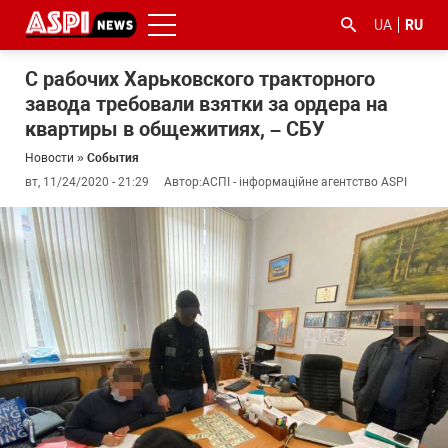
UA
RU
С рабочих Харьковского тракторного
завода требовали взятки за ордера на
квартиры в общежитиях, – СБУ
Новости
»
События
вт, 11/24/2020 - 21:29
Автор:
АСПІ - інформаційне агентство ASPI
#ООС
#боротьба
#гфс
#Киев
#коронавірус
з
корупцією