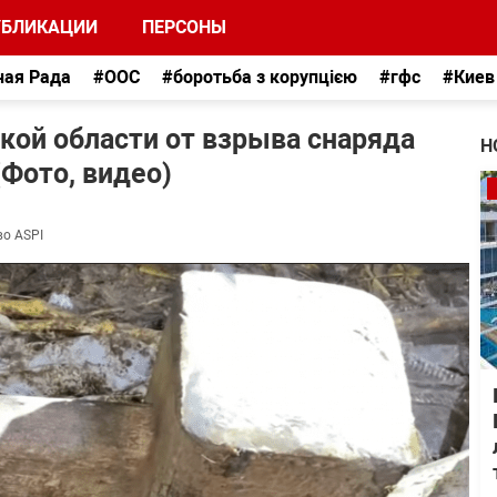
УБЛИКАЦИИ
ПЕРСОНЫ
ная Рада
#ООС
#боротьба з корупцією
#гфс
#Киев
кой области от взрыва снаряда
Н
Фото, видео)
во ASPI