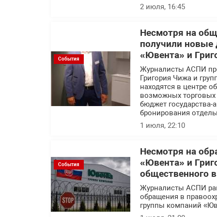
2 июля, 16:45
Несмотря на об
получили новые 
«Ювента» и Григ
События
Журналисты АСПИ про
Григория Чижа и гру
находятся в центре 
возможных торговых с
бюджет государства-а
бронирования отдель
1 июля, 22:10
Несмотря на обр
«Ювента» и Григ
События
общественного 
Журналисты АСПИ ра
обращения в правоох
группы компаний «Юв