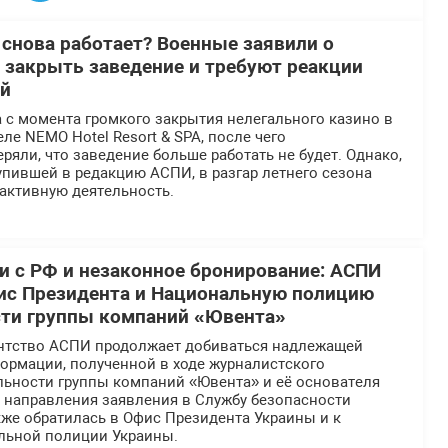
 снова работает? Военные заявили о
 закрыть заведение и требуют реакции
ей
 с момента громкого закрытия нелегального казино в
ле NEMO Hotel Resort & SPA, после чего
ряли, что заведение больше работать не будет. Однако,
пившей в редакцию АСПИ, в разгар летнего сезона
активную деятельность.
 с РФ и незаконное бронирование: АСПИ
ис Президента и Национальную полицию
сти группы компаний «Ювента»
нтство АСПИ продолжает добиваться надлежащей
ормации, полученной в ходе журналистского
льности группы компаний «Ювента» и её основателя
е направления заявления в Службу безопасности
же обратилась в Офис Президента Украины и к
льной полиции Украины.