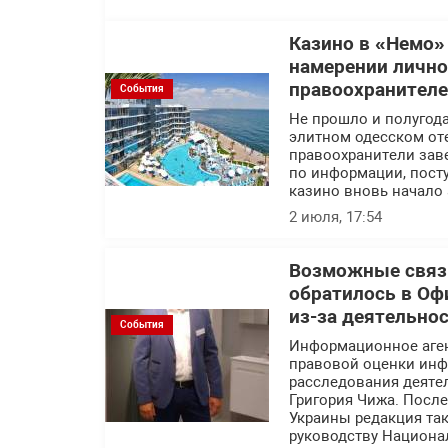
Казино в «Немо»
намерении лично
правоохранител
События
Не прошло и полугода
элитном одесском оте
правоохранители заве
по информации, посту
казино вновь начало 
2 июля, 17:54
Возможные связи
обратилось в Оф
из-за деятельно
События
Информационное аге
правовой оценки инф
расследования деяте
Григория Чижа. Посл
Украины редакция так
руководству Национа