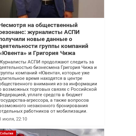
Несмотря на общественный
резонанс: журналисты АСПИ
получили новые данные о
деятельности группы компаний
«Ювента» и Григория Чижа
Журналисты АСПИ продолжают следить за
деятельностью бизнесмена Григория Чижа и
группы компаний «Ювента», которые уже
длительное время находятся в центре
общественного внимания из-за информации
о возможных торговых связях с Российской
Федерацией, уплате средств в бюджет
государства-агрессора, а также вопросов
возможного незаконного бронирования
отдельных работников от мобилизации.
1 июля, 22:10
События