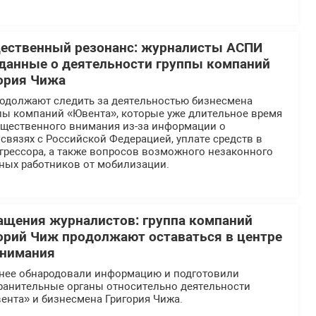
щественный резонанс: журналисты АСПИ
данные о деятельности группы компаний
ория Чижа
должают следить за деятельностью бизнесмена
ппы компаний «Ювента», которые уже длительное время
общественного внимания из-за информации о
вязях с Российской Федерацией, уплате средств в
грессора, а также вопросов возможного незаконного
ных работников от мобилизации.
ащения журналистов: группа компаний
орий Чиж продолжают оставаться в центре
внимания
нее обнародовали информацию и подготовили
ранительные органы относительно деятельности
ента» и бизнесмена Григория Чижа.