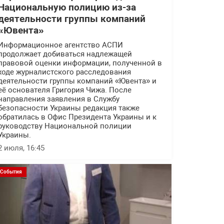
Национальную полицию из-за
деятельности группы компаний
«Ювента»
Информационное агентство АСПИ
продолжает добиваться надлежащей
правовой оценки информации, полученной в
ходе журналистского расследования
деятельности группы компаний «Ювента» и
её основателя Григория Чижа. После
направления заявления в Службу
безопасности Украины редакция также
обратилась в Офис Президента Украины и к
руководству Национальной полиции
Украины.
2 июля, 16:45
События