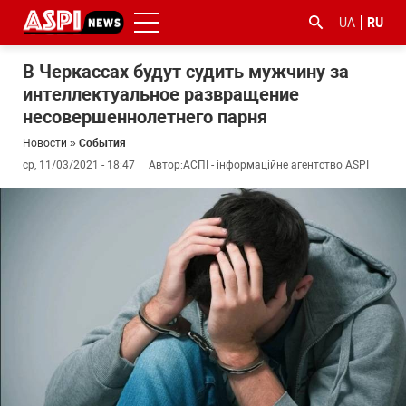
UA
RU
В Черкассах будут судить мужчину за
интеллектуальное развращение
несовершеннолетнего парня
Новости
»
События
ср, 11/03/2021 - 18:47
Автор:
АСПІ - інформаційне агентство ASPI
#ООС
#боротьба
#гфс
#Киев
#коронавірус
з
корупцією