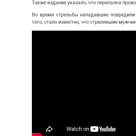
Также издание указало, что перепалка про
Во время стрельбы нападавшие повредили 
того, стало известно, что стрелявшие мужчи