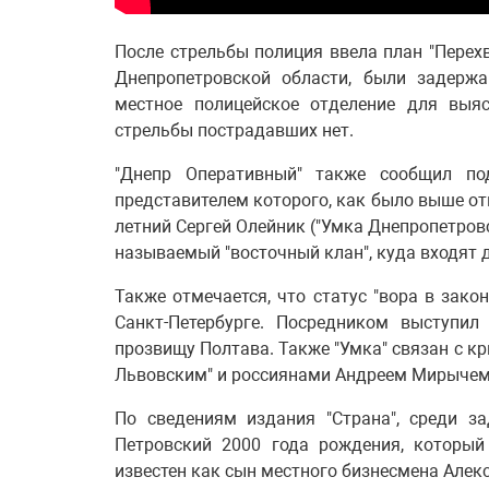
После стрельбы полиция ввела план "Перехв
Днепропетровской области, были задерж
местное полицейское отделение для выяс
стрельбы пострадавших нет.
"Днепр Оперативный" также сообщил под
представителем которого, как было выше отм
летний Сергей Олейник ("Умка Днепропетров
называемый "восточный клан", куда входят 
Также отмечается, что статус "вора в зако
Санкт-Петербурге. Посредником выступи
прозвищу Полтава. Также "Умка" связан с к
Львовским" и россиянами Андреем Мирычем
По сведениям издания "Страна", среди з
Петровский 2000 года рождения, который
известен как сын местного бизнесмена Алекс