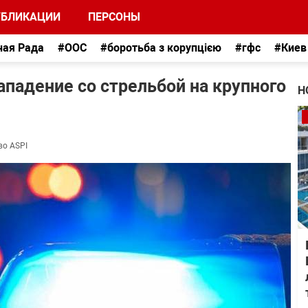
УБЛИКАЦИИ
ПЕРСОНЫ
ная Рада
#ООС
#боротьба з корупцією
#гфс
#Киев
падение со стрельбой на крупного
Н
во ASPI