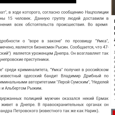
ат", в ходе которого, согласно сообщению Нацполиции
аны 15 человек. Данную группу людей доставили в
нения всех обстоятельств происшествия. Во время
робности о "воре в законе" по прозвищу "Умка",
ечено, является бизнесмен Рысин. Сообщается, что 47-
ский") является уроженцем Днепра. Он возглавляет так
днепровские преступники.
не" среди криминалитета, "Умка" получил в российском
л известный одесский бандит Владимир Дрибный по
риминальными авторитетами "Лерой Сумским", "Неделей
 и Альбертом Рыжим.
адержанных полицией мужчин оказался некий Ермак
 живет в Днепре. В правоохранительных органах он
андра Петровского (известного так же как Нарик).