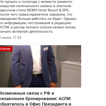
Не прошло и полугода с момента громкого
закрытия нелегального казино в элитном
одесском отеле NEMO Hotel Resort & SPA,
после чего правоохранители заверяли, что
заведение больше работать не будет. Однако,
по информации, поступившей в редакцию
АСПИ, в разгар летнего сезона казино вновь
начало активную деятельность.
2 июля, 17:54
События
Возможные связи с РФ и
незаконное бронирование: АСПИ
обратилось в Офис Президента и