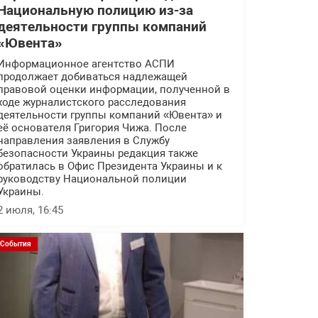
Национальную полицию из-за
деятельности группы компаний
«Ювента»
Информационное агентство АСПИ
продолжает добиваться надлежащей
правовой оценки информации, полученной в
ходе журналистского расследования
деятельности группы компаний «Ювента» и
её основателя Григория Чижа. После
направления заявления в Службу
безопасности Украины редакция также
обратилась в Офис Президента Украины и к
руководству Национальной полиции
Украины.
2 июля, 16:45
События