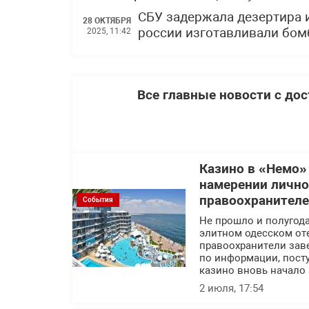
СБУ задержала дезертира 
28 ОКТЯБРЯ
россии изготавливали бом
2025, 11:42
Все главные новости с до
Казино в «Немо»
намерении лично
правоохранител
События
Не прошло и полугода
элитном одесском оте
правоохранители заве
по информации, посту
казино вновь начало 
2 июля, 17:54