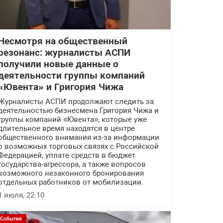
Несмотря на общественный
резонанс: журналисты АСПИ
получили новые данные о
деятельности группы компаний
«Ювента» и Григория Чижа
Журналисты АСПИ продолжают следить за
деятельностью бизнесмена Григория Чижа и
группы компаний «Ювента», которые уже
длительное время находятся в центре
общественного внимания из-за информации
о возможных торговых связях с Российской
Федерацией, уплате средств в бюджет
государства-агрессора, а также вопросов
возможного незаконного бронирования
отдельных работников от мобилизации.
1 июля, 22:10
События