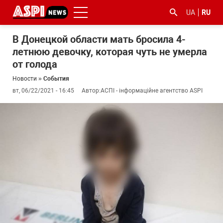
UA
RU
В Донецкой области мать бросила 4-
летнюю девочку, которая чуть не умерла
от голода
Новости
»
События
вт, 06/22/2021 - 16:45
Автор:
АСПІ - інформаційне агентство ASPI
#ООС
#боротьба
#гфс
#Киев
#коронавірус
з
корупцією