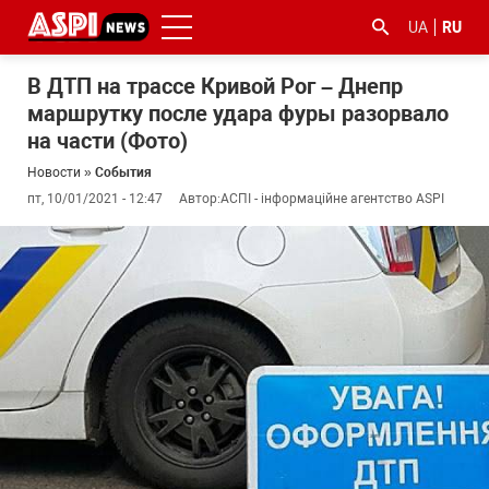
UA
RU
В ДТП на трассе Кривой Рог – Днепр
маршрутку после удара фуры разорвало
на части (Фото)
Новости
»
События
пт, 10/01/2021 - 12:47
Автор:
АСПІ - інформаційне агентство ASPI
#ООС
#боротьба
#гфс
#Киев
#коронавірус
з
корупцією