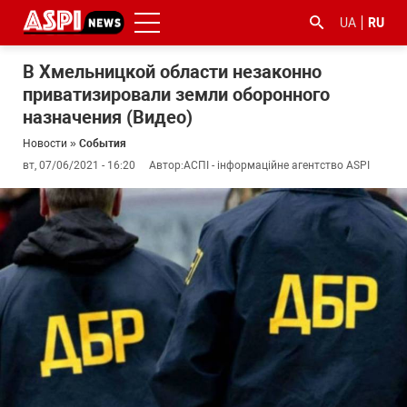
UA
RU
В Хмельницкой области незаконно
приватизировали земли оборонного
назначения (Видео)
Новости
»
События
вт, 07/06/2021 - 16:20
Автор:
АСПІ - інформаційне агентство ASPI
#ООС
#боротьба
#гфс
#Киев
#коронавірус
з
корупцією