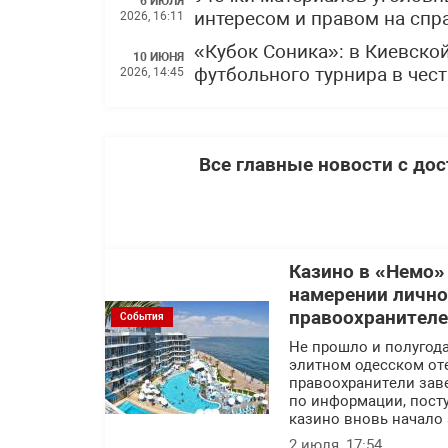
6 ИЮЛЯ
интересом и правом на спр
2026, 16:11
«Кубок Соника»: в Киевско
10 ИЮНЯ
футбольного турнира в чес
2026, 14:45
Все главные новости с до
Казино в «Немо»
намерении лично
правоохранител
События
Не прошло и полугода
элитном одесском оте
правоохранители заве
по информации, посту
казино вновь начало 
2 июля, 17:54