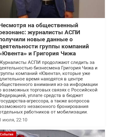
Несмотря на общественный
резонанс: журналисты АСПИ
получили новые данные о
деятельности группы компаний
«Ювента» и Григория Чижа
Журналисты АСПИ продолжают следить за
деятельностью бизнесмена Григория Чижа и
группы компаний «Ювента», которые уже
длительное время находятся в центре
общественного внимания из-за информации
о возможных торговых связях с Российской
Федерацией, уплате средств в бюджет
государства-агрессора, а также вопросов
возможного незаконного бронирования
отдельных работников от мобилизации.
1 июля, 22:10
События