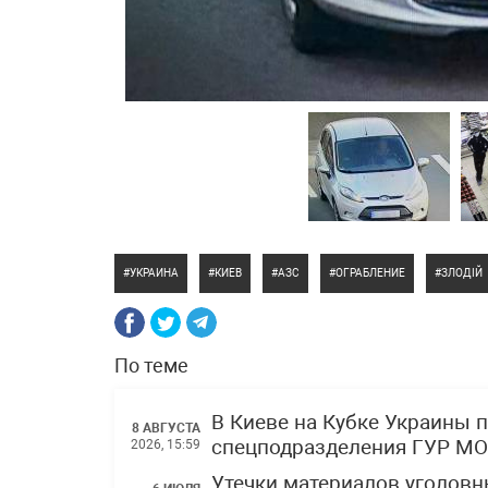
УКРАИНА
КИЕВ
АЗС
ОГРАБЛЕНИЕ
ЗЛОДІЙ
По теме
В Киеве на Кубке Украины 
8 АВГУСТА
спецподразделения ГУР МО
2026, 15:59
Утечки материалов уголов