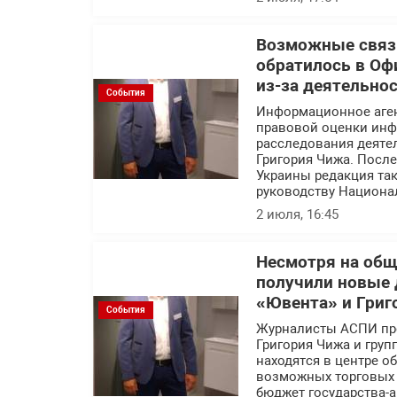
Возможные связи
обратилось в Оф
из-за деятельно
События
Информационное аге
правовой оценки инф
расследования деяте
Григория Чижа. Посл
Украины редакция так
руководству Национа
2 июля, 16:45
Несмотря на об
получили новые 
«Ювента» и Григ
События
Журналисты АСПИ про
Григория Чижа и гру
находятся в центре 
возможных торговых с
бюджет государства-а