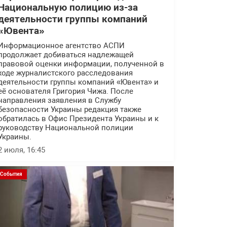
Национальную полицию из-за
деятельности группы компаний
«Ювента»
Информационное агентство АСПИ
продолжает добиваться надлежащей
правовой оценки информации, полученной в
ходе журналистского расследования
деятельности группы компаний «Ювента» и
её основателя Григория Чижа. После
направления заявления в Службу
безопасности Украины редакция также
обратилась в Офис Президента Украины и к
руководству Национальной полиции
Украины.
2 июля, 16:45
События