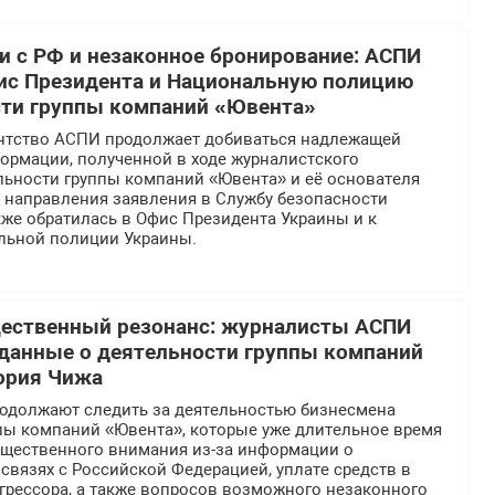
 с РФ и незаконное бронирование: АСПИ
ис Президента и Национальную полицию
сти группы компаний «Ювента»
нтство АСПИ продолжает добиваться надлежащей
ормации, полученной в ходе журналистского
льности группы компаний «Ювента» и её основателя
е направления заявления в Службу безопасности
же обратилась в Офис Президента Украины и к
льной полиции Украины.
щественный резонанс: журналисты АСПИ
данные о деятельности группы компаний
ория Чижа
должают следить за деятельностью бизнесмена
ппы компаний «Ювента», которые уже длительное время
общественного внимания из-за информации о
вязях с Российской Федерацией, уплате средств в
грессора, а также вопросов возможного незаконного