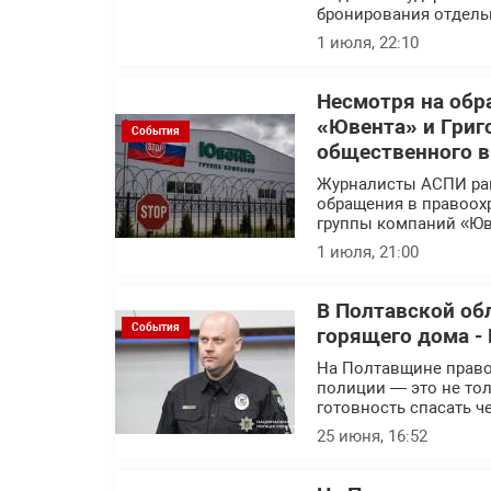
бронирования отдель
1 июля, 22:10
Несмотря на обр
«Ювента» и Григ
События
общественного 
Журналисты АСПИ ра
обращения в правоох
группы компаний «Юв
1 июля, 21:00
В Полтавской об
События
горящего дома - 
На Полтавщине правоо
полиции — это не тол
готовность спасать ч
25 июня, 16:52