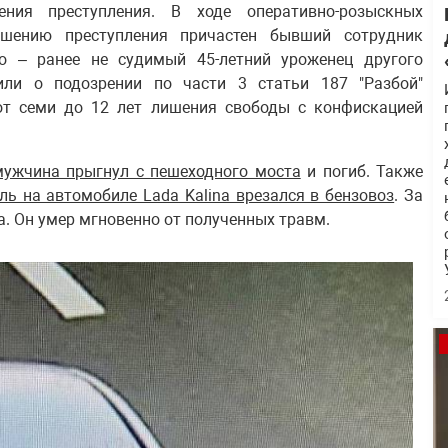
ния преступления. В ходе оперативно-розыскных
шению преступления причастен бывший сотрудник
то – ранее не судимый 45-летний уроженец другого
или о подозрении по части 3 статьи 187 "Разбой"
 от семи до 12 лет лишения свободы с конфискацией
мужчина прыгнул с пешеходного моста
и погиб. Также
ль на автомобиле Lada Kalina врезался в бензовоз
. За
а. Он умер мгновенно от полученных травм.