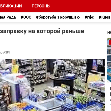
УБЛИКАЦИИ
ПЕРСОНЫ
ная Рада
#ООС
#боротьба з корупцією
#гфс
#Киев
 заправку на которой раньше
Н
во ASPI