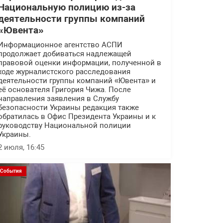
Национальную полицию из-за
деятельности группы компаний
«Ювента»
Информационное агентство АСПИ
продолжает добиваться надлежащей
правовой оценки информации, полученной в
ходе журналистского расследования
деятельности группы компаний «Ювента» и
её основателя Григория Чижа. После
направления заявления в Службу
безопасности Украины редакция также
обратилась в Офис Президента Украины и к
руководству Национальной полиции
Украины.
2 июля, 16:45
События