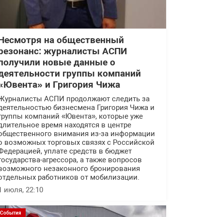
Несмотря на общественный
резонанс: журналисты АСПИ
получили новые данные о
деятельности группы компаний
«Ювента» и Григория Чижа
Журналисты АСПИ продолжают следить за
деятельностью бизнесмена Григория Чижа и
группы компаний «Ювента», которые уже
длительное время находятся в центре
общественного внимания из-за информации
о возможных торговых связях с Российской
Федерацией, уплате средств в бюджет
государства-агрессора, а также вопросов
возможного незаконного бронирования
отдельных работников от мобилизации.
1 июля, 22:10
События