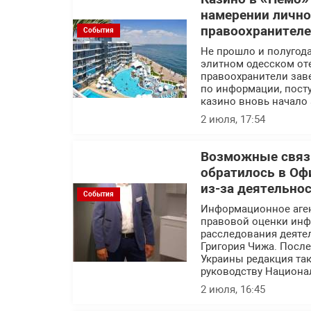
намерении лично
правоохранител
События
Не прошло и полугода
элитном одесском оте
правоохранители заве
по информации, посту
казино вновь начало 
2 июля, 17:54
Возможные связи
обратилось в Оф
из-за деятельно
События
Информационное аге
правовой оценки инф
расследования деяте
Григория Чижа. Посл
Украины редакция так
руководству Национа
2 июля, 16:45