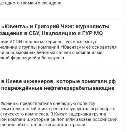
ще одного громкого скандала.
 «Ювента» и Григорий Чиж: журналисты
ращения в СБУ, Нацполицию и ГУР МО
кции АСПИ попали материалы, которые могут
наличии у группы компаний «Ювента» и её основателя
вича возможных деловых связей с компаниями,
ской федерацией и беларусью.
 в Киеве инженеров, которые помогали рф
ь повреждённые нефтеперерабатывающие
 Украины предотвратила очередную попытку
ских технологий в интересах государства-агрессора в
етического комплекса. В Киеве задержана группа
ной компании, которые выполняли заказы российской
влению объектов нефтегазовой отрасли.