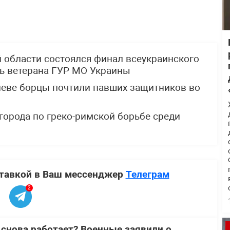
й области состоялся финал всеукраинского
ть ветерана ГУР МО Украины
Киеве борцы почтили павших защитников во
города по греко-римской борьбе среди
ставкой в Ваш мессенджер
Телеграм
2
 снова работает? Военные заявили о