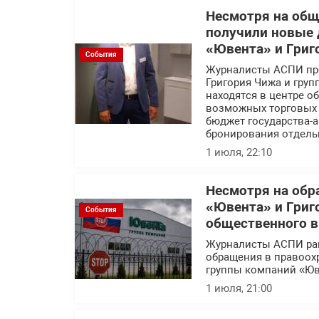
Несмотря на об
получили новые 
«Ювента» и Григ
События
Журналисты АСПИ про
Григория Чижа и гру
находятся в центре 
возможных торговых с
бюджет государства-а
бронирования отдель
1 июля, 22:10
Несмотря на обр
«Ювента» и Григ
События
общественного 
Журналисты АСПИ ра
обращения в правоох
группы компаний «Юв
1 июля, 21:00