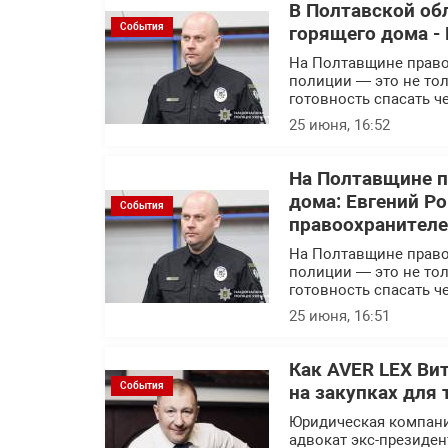
В Полтавской об
События
горящего дома - 
На Полтавщине правоо
полиции — это не тол
готовность спасать ч
25 июня, 16:52
На Полтавщине п
дома: Евгений Р
События
правоохранител
На Полтавщине правоо
полиции — это не тол
готовность спасать ч
25 июня, 16:51
Как AVER LEX Ви
События
на закупках для 
Юридическая компани
адвокат экс-президен