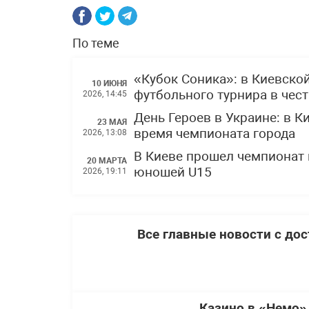
По теме
«Кубок Соника»: в Киевско
10 ИЮНЯ
футбольного турнира в чес
2026, 14:45
День Героев в Украине: в 
23 МАЯ
время чемпионата города
2026, 13:08
В Киеве прошел чемпионат 
20 МАРТА
юношей U15
2026, 19:11
Все главные новости с до
Казино в «Немо»