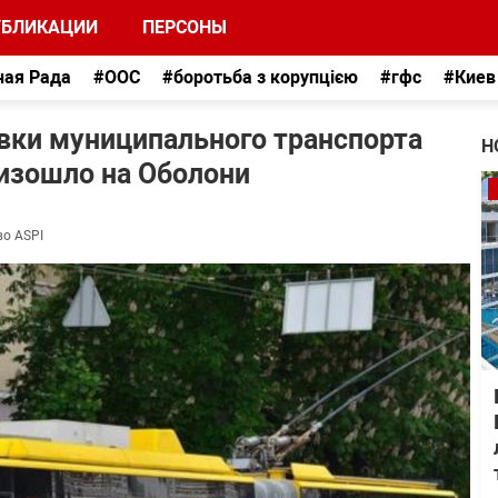
УБЛИКАЦИИ
ПЕРСОНЫ
ная Рада
#ООС
#боротьба з корупцією
#гфс
#Киев
вки муниципального транспорта
Н
оизошло на Оболони
во ASPI