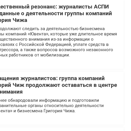
щественный резонанс: журналисты АСПИ
данные о деятельности группы компаний
ория Чижа
должают следить за деятельностью бизнесмена
ппы компаний «Ювента», которые уже длительное время
общественного внимания из-за информации о
вязях с Российской Федерацией, уплате средств в
грессора, а также вопросов возможного незаконного
ных работников от мобилизации.
ащения журналистов: группа компаний
орий Чиж продолжают оставаться в центре
внимания
нее обнародовали информацию и подготовили
ранительные органы относительно деятельности
ента» и бизнесмена Григория Чижа.