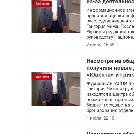
из-за деятельно
События
Информационное аге
правовой оценки инф
расследования деяте
Григория Чижа. Посл
Украины редакция так
руководству Национа
2 июля, 16:45
Несмотря на об
получили новые 
«Ювента» и Григ
События
Журналисты АСПИ про
Григория Чижа и гру
находятся в центре 
возможных торговых с
бюджет государства-а
бронирования отдель
1 июля, 22:10