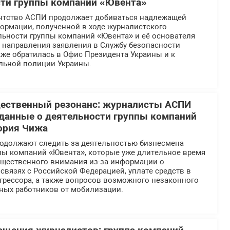
сти группы компаний «Ювента»
нтство АСПИ продолжает добиваться надлежащей
ормации, полученной в ходе журналистского
льности группы компаний «Ювента» и её основателя
е направления заявления в Службу безопасности
же обратилась в Офис Президента Украины и к
льной полиции Украины.
щественный резонанс: журналисты АСПИ
данные о деятельности группы компаний
ория Чижа
должают следить за деятельностью бизнесмена
ппы компаний «Ювента», которые уже длительное время
общественного внимания из-за информации о
вязях с Российской Федерацией, уплате средств в
грессора, а также вопросов возможного незаконного
ных работников от мобилизации.