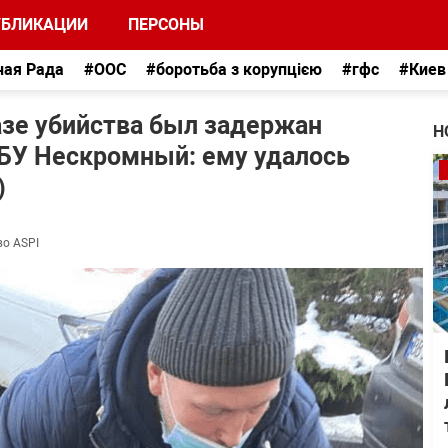
УБЛИКАЦИИ
ПЕРСОНЫ
ная Рада
#ООС
#боротьба з корупцією
#гфс
#Киев
азе убийства был задержан
Н
БУ Нескромный: ему удалось
)
во ASPI