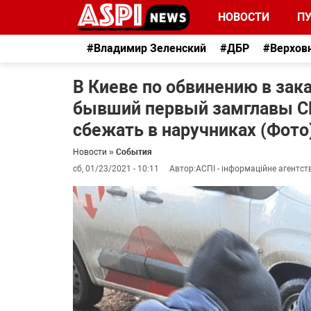
НОВОСТИ
П
#Владимир Зеленский
#ДБР
#Верхов
В Киеве по обвинению в зак
бывший первый замглавы С
сбежать в наручниках (Фото
Новости
»
События
сб, 01/23/2021 - 10:11
Автор:
АСПІ - інформаційне агентст