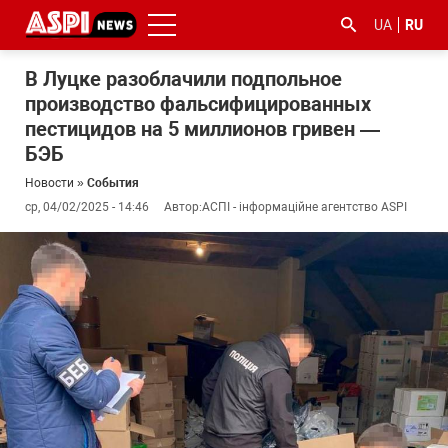
UA
RU
В Луцке разоблачили подпольное
производство фальсифицированных
пестицидов на 5 миллионов гривен —
БЭБ
Новости
»
События
ср, 04/02/2025 - 14:46
Автор:
АСПІ - інформаційне агентство ASPI
#ООС
#боротьба
#гфс
#Киев
#коронавірус
з
корупцією