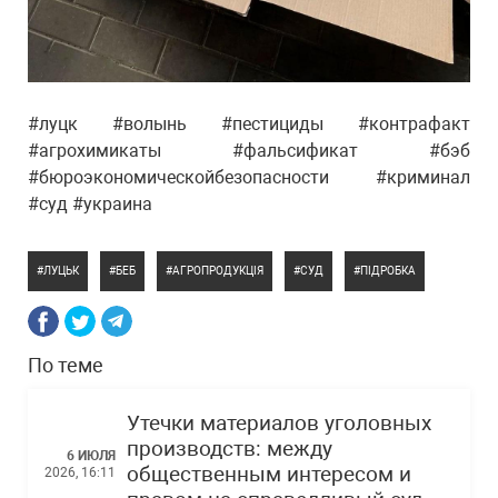
#луцк #волынь #пестициды #контрафакт
#агрохимикаты #фальсификат #бэб
#бюроэкономическойбезопасности #криминал
#суд #украина
ЛУЦЬК
БЕБ
АГРОПРОДУКЦІЯ
СУД
ПІДРОБКА
По теме
Утечки материалов уголовных
производств: между
6 ИЮЛЯ
общественным интересом и
2026, 16:11