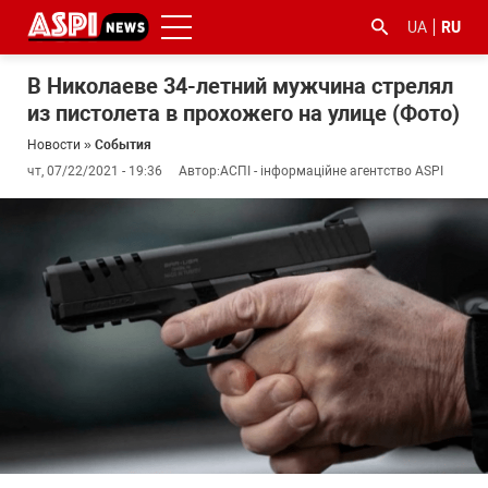
UA
RU
В Николаеве 34-летний мужчина стрелял
из пистолета в прохожего на улице (Фото)
Новости
»
События
чт, 07/22/2021 - 19:36
Автор:
АСПІ - інформаційне агентство ASPI
#ООС
#боротьба
#гфс
#Киев
#коронавірус
з
корупцією