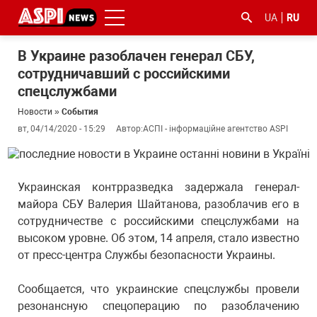
UA
RU
В Украине разоблачен генерал СБУ,
сотрудничавший с российскими
спецслужбами
Новости
»
События
вт, 04/14/2020 - 15:29
Автор:
АСПІ - інформаційне агентство ASPI
#ООС
#боротьба
#гфс
#Киев
#коронавірус
з
Украинская контрразведка задержала генерал-
корупцією
майора СБУ Валерия Шайтанова, разоблачив его в
сотрудничестве с российскими спецслужбами на
высоком уровне. Об этом, 14 апреля, стало известно
от пресс-центра Службы безопасности Украины.
Сообщается, что украинские спецслужбы провели
резонансную спецоперацию по разоблачению