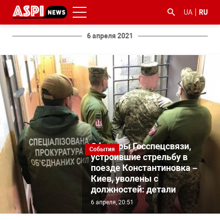
UA
RU
6 апреля 2021
#ООС
#боротьба
#гфс
#Киев
#коронавірус
з
корупцією
Офицеры Госспецсвязи,
События
устроившие стрельбу в
поезде Константиновка –
Киев, уволены с
должностей: детали
6 апреля, 20:51