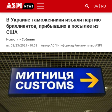
UA
RU
В Украине таможенники изъяли партию
бриллиантов, прибывших в посылке из
США
Новости
»
События
вт, 03/23/2021 - 10:53
Автор:
АСПІ - інформаційне агентство ASPI
#ООС
#боротьба
#гфс
#Киев
#коронавірус
з
корупцією