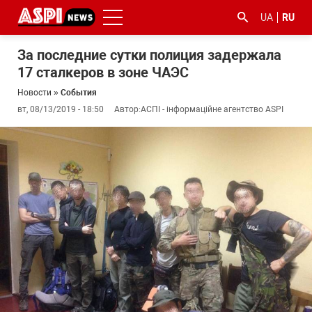
UA
RU
За последние сутки полиция задержала
17 сталкеров в зоне ЧАЭС
Новости
»
События
вт, 08/13/2019 - 18:50
Автор:
АСПІ - інформаційне агентство ASPI
#ООС
#боротьба
#гфс
#Киев
#коронавірус
з
корупцією