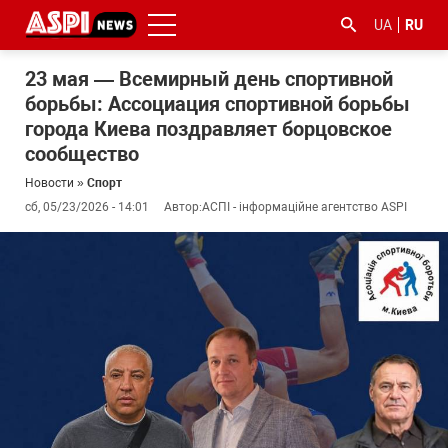
UA
RU
23 мая — Всемирный день спортивной
борьбы: Ассоциация спортивной борьбы
города Киева поздравляет борцовское
сообщество
Новости
»
Спорт
сб, 05/23/2026 - 14:01
Автор:
АСПІ - інформаційне агентство ASPI
#ООС
#боротьба
#гфс
#Киев
#коронавірус
з
корупцією