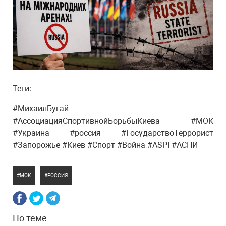
Теги:
#МихаилБугай
#АссоциацияСпортивнойБорьбыКиева #МОК
#Украина #россия #ГосударствоТеррорист
#Запорожье #Киев #Спорт #Война #ASPI #АСПИ
МОК
РОССИЯ
По теме