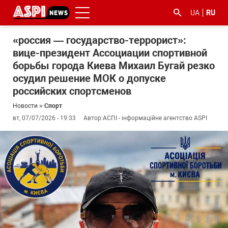
UA
RU
«россия — государство-террорист»:
вице-президент Ассоциации спортивной
борьбы города Киева Михаил Бугай резко
осудил решение МОК о допуске
российских спортсменов
Новости
»
Спорт
#ООС
#боротьба
#гфс
#Киев
#коронавірус
вт, 07/07/2026 - 19:33
Автор:
АСПІ - інформаційне агентство ASPI
з
корупцією