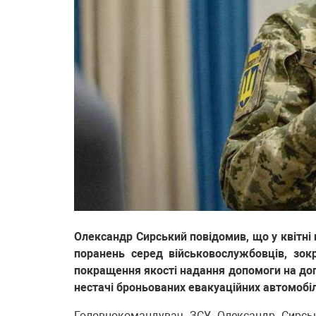
Олександр Сирський повідомив, що у квітні
поранень серед військовослужбовців, зок
покращення якості надання допомоги на дого
нестачі броньованих евакуаційних автомобіл
Головнокомандувач ЗСУ Олександр Сирськ