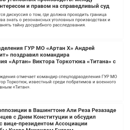
тересом и правом на справедливый суд
ся дискуссия о том, где должна проходить граница
ва знать о резонансных уголовных производствах и
анять тайну досудебного расследования.
деления ГУР МО «Артан Х» Андрей
ит» поздравил командира
ия «Артан» Виктора Торкотюка «Титана» с
ождения отмечает командир спецподразделения ГУР МО
тор Торкотюк, известный среди побратимов и военного
вным «Титан».
оппозиции в Вашингтоне Али Реза Резазаде
нцев с Днем Конституции и обсудил
 с вице-президентом Ассоциации