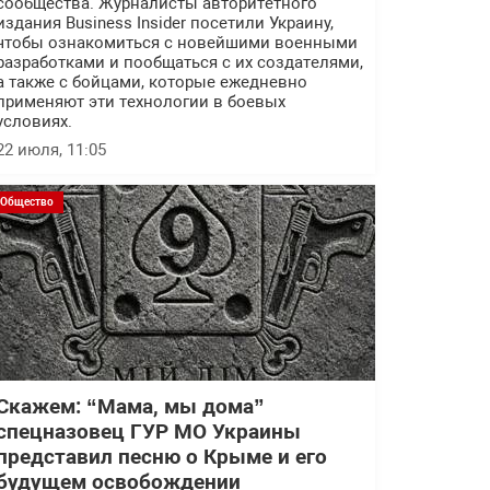
сообщества. Журналисты авторитетного
издания Business Insider посетили Украину,
чтобы ознакомиться с новейшими военными
разработками и пообщаться с их создателями,
а также с бойцами, которые ежедневно
применяют эти технологии в боевых
условиях.
22 июля, 11:05
Общество
Скажем: “Мама, мы дома”
спецназовец ГУР МО Украины
представил песню о Крыме и его
будущем освобождении