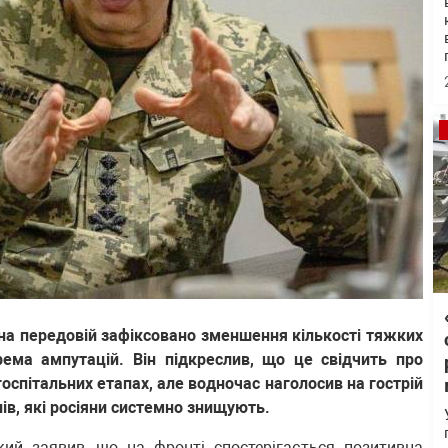
 на передовій зафіксовано зменшення кількості тяжких
рема ампутацій. Він підкреслив, що це свідчить про
спітальних етапах, але водночас наголосив на гострій
ів, які росіяни системно знищують.
ий заявив, що на фронті спостерігається позитивна