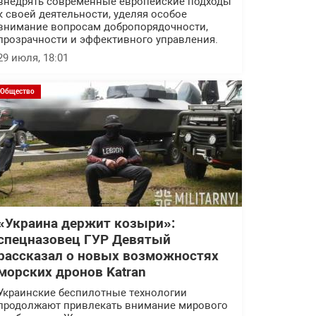
внедрять современные европейские подходы
к своей деятельности, уделяя особое
внимание вопросам добропорядочности,
прозрачности и эффективного управления.
29 июля, 18:01
Общество
«Украина держит козыри»:
спецназовец ГУР Девятый
рассказал о новых возможностях
морских дронов Katran
Украинские беспилотные технологии
продолжают привлекать внимание мирового