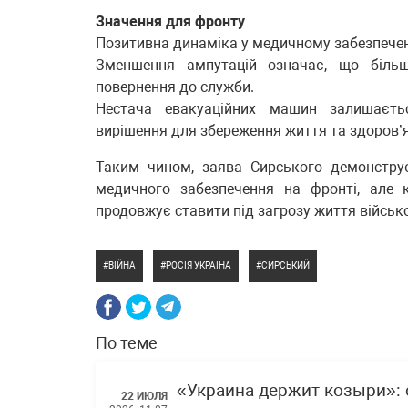
Значення для фронту
Позитивна динаміка у медичному забезпеченн
Зменшення ампутацій означає, що біль
повернення до служби.
Нестача евакуаційних машин залишаєть
вирішення для збереження життя та здоров’я 
Таким чином, заява Сирського демонстру
медичного забезпечення на фронті, але 
продовжує ставити під загрозу життя військо
ВІЙНА
РОСІЯ УКРАЇНА
СИРСЬКИЙ
По теме
«Украина держит козыри»: 
22 ИЮЛЯ