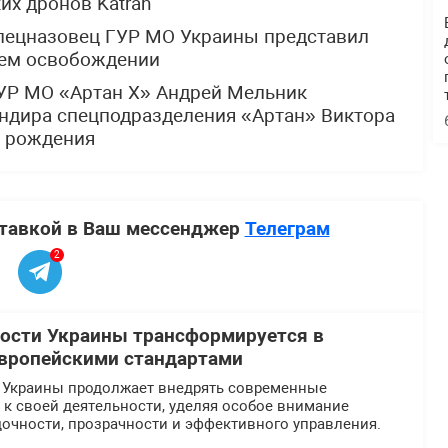
х дронов Katran
спецназовец ГУР МО Украины представил
щем освобождении
УР МО «Артан Х» Андрей Мельник
ндира спецподразделения «Артан» Виктора
м рождения
ставкой в Ваш мессенджер
Телеграм
2
ости Украины трансформируется в
европейскими стандартами
 Украины продолжает внедрять современные
к своей деятельности, уделяя особое внимание
очности, прозрачности и эффективного управления.