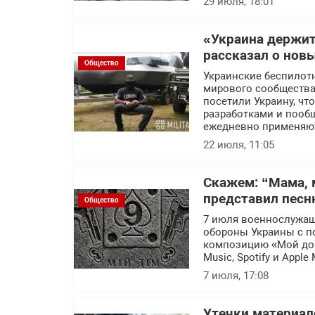
29 июля, 18:01
«Украина держит
рассказал о нов
Общество
Украинские беспилот
мирового сообщества.
посетили Украину, ч
разработками и пообщ
ежедневно применяют
22 июля, 11:05
Скажем: “Мама, 
представил песн
Общество
7 июля военнослужащ
обороны Украины с п
композицию «Мой дом
Music, Spotify и Apple 
7 июля, 17:08
Утечки материал