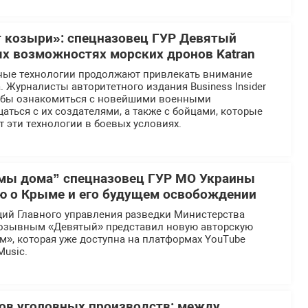
 козыри»: спецназовец ГУР Девятый
ых возможностях морских дронов Katran
ные технологии продолжают привлекать внимание
 Журналисты авторитетного издания Business Insider
тобы ознакомиться с новейшими военными
аться с их создателями, а также с бойцами, которые
 эти технологии в боевых условиях.
мы дома” спецназовец ГУР МО Украины
ю о Крыме и его будущем освобождении
ий Главного управления разведки Министерства
озывным «Девятый» представил новую авторскую
», которая уже доступна на платформах YouTube
Music.
ов уголовных производств: между