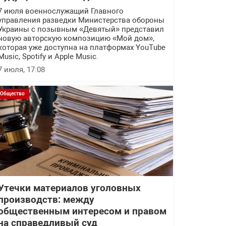
7 июля военнослужащий Главного
управления разведки Министерства обороны
Украины с позывным «Девятый» представил
новую авторскую композицию «Мой дом»,
которая уже доступна на платформах YouTube
Music, Spotify и Apple Music.
7 июля, 17:08
Общество
Утечки материалов уголовных
производств: между
общественным интересом и правом
на справедливый суд