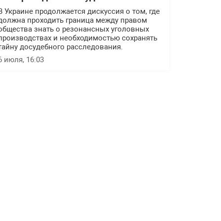
В Украине продолжается дискуссия о том, где
должна проходить граница между правом
общества знать о резонансных уголовных
производствах и необходимостью сохранять
тайну досудебного расследования.
6 июля, 16:03