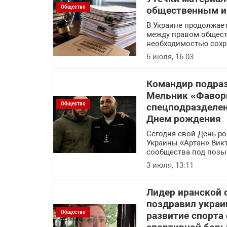
Общество
общественным ин
В Украине продолжает
между правом общест
необходимостью сохр
6 июля, 16:03
Командир подраз
Мельник «Фавор
Общество
спецподразделен
Днем рождения
Сегодня свой День р
Украины «Артан» Вик
сообщества под позы
3 июля, 13:11
Лидер иранской 
поздравил украи
Общество
развитие спорта