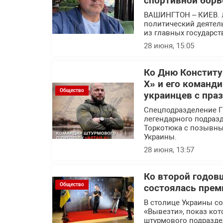
спортивной борь
ВАШИНГТОН – КИЕВ. 
политический деятел
из главных государс
28 июня, 15:05
Ко Дню Конститу
Х» и его команд
Общество
украинцев с пра
Спецподразделение Г
легендарного подраз
Торкотюка с позывны
Украины.
28 июня, 13:57
Ко второй годов
Общество
состоялась прем
В столице Украины с
«Вывезти», показ кот
штурмового подразде