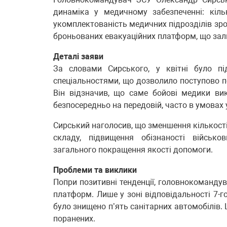
динаміка у медичному забезпеченні: кіл
укомплектованість медичних підрозділів зро
броньованих евакуаційних платформ, що за
Деталі заяви
За словами Сирського, у квітні було пі
спеціальностями, що дозволило поступово по
Він відзначив, що саме бойові медики в
безпосередньо на передовій, часто в умовах 
Сирський наголосив, що зменшення кількості
складу, підвищення обізнаності військо
загального покращення якості допомоги.
Проблеми та виклики
Попри позитивні тенденції, головнокомандув
платформ. Лише у зоні відповідальності 7-г
було знищено п’ять санітарних автомобілів.
поранених.