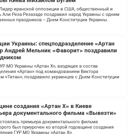
бы Киева Михаилом Бугаем
Лидер иранской оппозиции в США, общественный и
ь Али Реза Резазаде поздравил народ Украины с одним
твенных праздников – Днем Конституции Украины.
ции Украины: спецподразделение «Артан
ир Андрей Мельник «Фаворит» поздравили
здником
УР МО Украины «Артан Х», входящее в состав
деления «Артан» под командованием Виктора
м «Титан», поздравило украинцев с Днем Конституции
щине создания «Артан Х» в Киеве
ьера документального фильма «Вывезти»
остоялась премьера документального фильма
орого был приурочен ко второй годовщине создания
ления ГУР МО Украины «Артан Х».