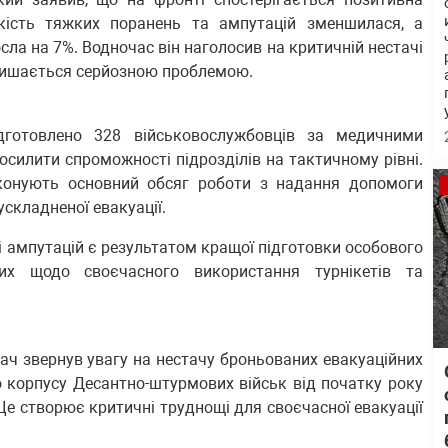
ькість тяжких поранень та ампутацій зменшилася, а
сла на 7%. Водночас він наголосив на критичній нестачі
лишається серйозною проблемою.
дготовлено 328 військовослужбовців за медичними
силити спроможності підрозділів на тактичному рівні.
иконують основний обсяг роботи з надання допомоги
ускладненої евакуації.
 ампутацій є результатом кращої підготовки особового
вих щодо своєчасного використання турнікетів та
ач звернув увагу на нестачу броньованих евакуаційних
о корпусу Десантно-штурмових військ від початку року
 Це створює критичні труднощі для своєчасної евакуації