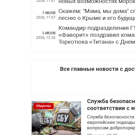
новых возможностях морски
2026, 11:07
Скажем: “Мама, мы дома” 
7 ИЮЛЯ
песню о Крыме и его буду
2026, 17:37
Командир подразделения Г
3 ИЮЛЯ
«Фаворит» поздравил кома
2026, 12:26
Торкотюка «Титана» с Дне
Все главные новости с до
Служба безопасн
Общество
соответствии с 
Служба безопасности
европейские подходы 
вопросам добропоряд