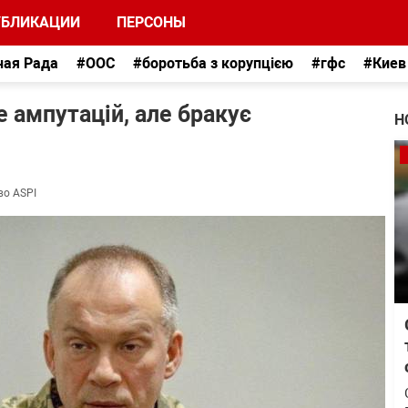
УБЛИКАЦИИ
ПЕРСОНЫ
ная Рада
#ООС
#боротьба з корупцією
#гфс
#Киев
 ампутацій, але бракує
Н
во ASPI