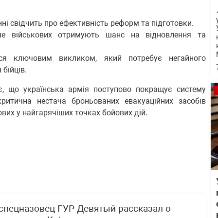
і свідчить про ефективність реформ та підготовки.
ше військових отримують шанс на відновлення та
ся ключовим викликом, який потребує негайного
бійців.
є, що українська армія поступово покращує систему
критична нестача броньованих евакуаційних засобів
вих у найгарячіших точках бойових дій.
спецназовец ГУР Девятый рассказал о