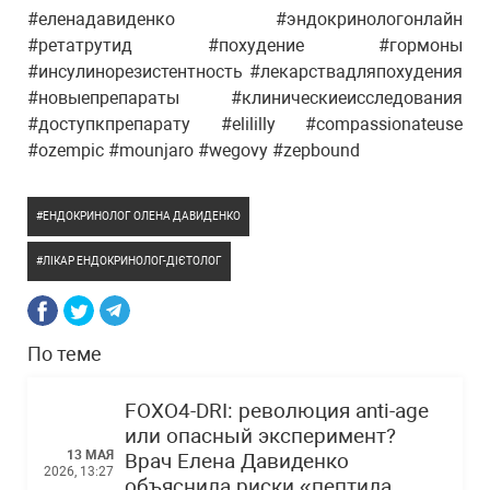
#еленадавиденко #эндокринологонлайн
#ретатрутид #похудение #гормоны
#инсулинорезистентность #лекарствадляпохудения
#новыепрепараты #клиническиеисследования
#доступкпрепарату #elililly #compassionateuse
#ozempic #mounjaro #wegovy #zepbound
ЕНДОКРИНОЛОГ ОЛЕНА ДАВИДЕНКО
ЛІКАР ЕНДОКРИНОЛОГ-ДІЄТОЛОГ
По теме
FOXO4-DRI: революция anti-age
или опасный эксперимент?
13 МАЯ
Врач Елена Давиденко
2026, 13:27
объяснила риски «пептида