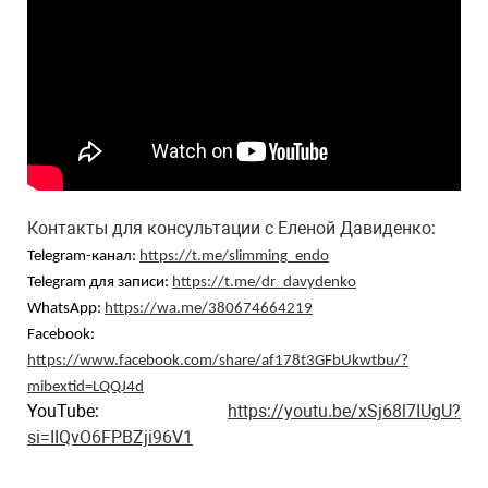
Контакты для консультации с Еленой Давиденко:
Telegram-канал:
https://t.me/slimming_endo
Telegram для записи:
https://t.me/dr_davydenko
WhatsApp:
https://wa.me/380674664219
Facebook:
https://www.facebook.com/share/af178t3GFbUkwtbu/?
mibextid=LQQJ4d
YouTube:
https://youtu.be/xSj68l7IUgU?
si=IIQvO6FPBZji96V1