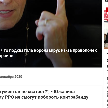
В
 что подхватила коронавирус из-за проволочек
краине
 декабря 2020
гументов не хватает?", - Южанина
му РРО не смогут побороть контрабанду