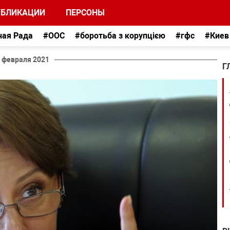
УБЛИКАЦИИ
ПЕРСОНЫ
ная Рада
#ООС
#боротьба з корупцією
#гфс
#Киев
 февраля 2021
Г