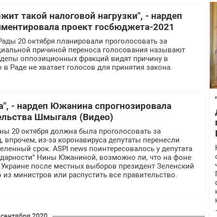
жит такой налоговой нагрузки", - нардеп
ментировала проект госбюджета-2021
Рады 20 октября планировали проголосовать за
циальной причиной переноса голосования называют
ардепы оппозиционных фракций видят причину в
о в Раде не хватает голосов для принятия закона.
а", - нардеп Южанина спрогнозировала
ельства Шмыгаля (Видео)
ны 20 октября должна была проголосовать за
д, впрочем, из-за коронавируса депутаты перенесли
еленный срок. ASPI news поинтересовалось у депутата
идарности" Нины Южаниной, возможно ли, что на фоне
 Украине после местных выборов президент Зеленский
о из министров или распустить все правительство.
 сентября 2020