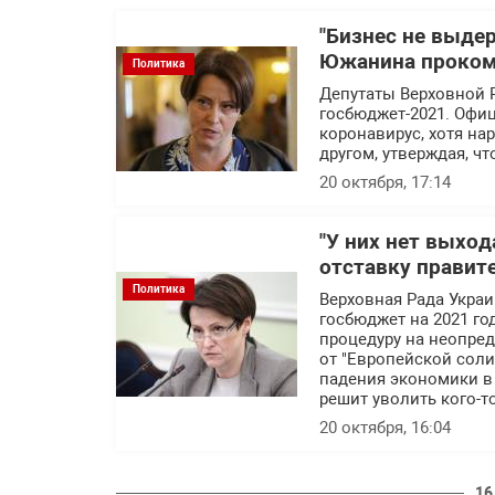
"Бизнес не выдер
Южанина проком
Политика
Депутаты Верховной 
госбюджет-2021. Офи
коронавирус, хотя н
другом, утверждая, чт
20 октября, 17:14
"У них нет выход
отставку правит
Политика
Верховная Рада Украи
госбюджет на 2021 го
процедуру на неопред
от "Европейской сол
падения экономики в
решит уволить кого-т
20 октября, 16:04
16