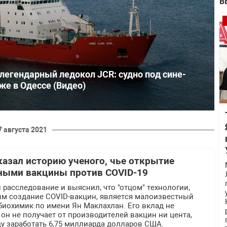
В
легендарный ледокол JCR: судно под сине-
е в Одессе (Видео)
7 августа 2021
казал историю ученого, чье открытие
ными вакцины против COVID-19
 расследование и выяснил, что "отцом" технологии,
 создание COVID-вакцин, является малоизвестный
биохимик по имени Ян Маклахлан. Его вклад не
, он не получает от производителей вакцин ни цента,
оду заработать 6,75 миллиарда долларов США.