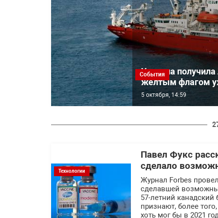
Украина получила 
События
желтым флагом уж
5 октября, 14:59
2
Павел Фукс расс
сделало возмож
Технологии
Журнал Forbes провел
сделавшей возможным
57-летний канадский 
признают, более того
хоть мог бы в 2021 г