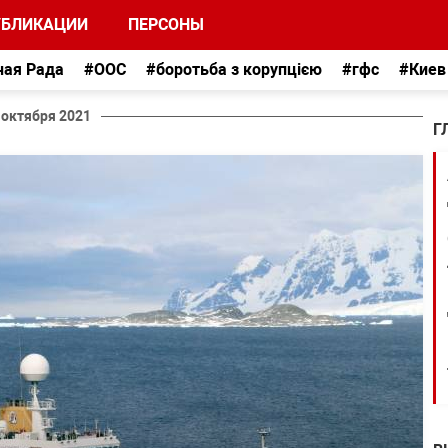
УБЛИКАЦИИ
ПЕРСОНЫ
ная Рада
#ООС
#боротьба з корупцією
#гфс
#Киев
 октября 2021
Г