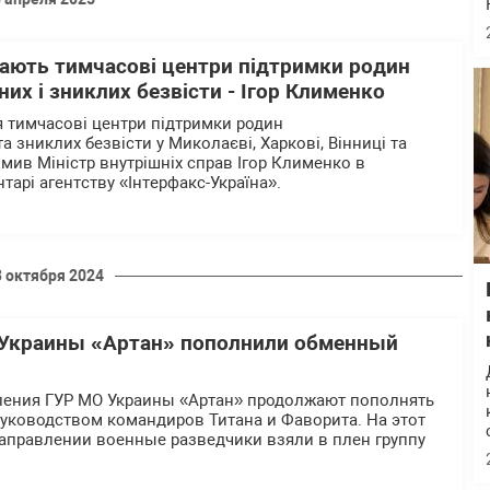
вають тимчасові центри підтримки родин
их і зниклих безвісти - Ігор Клименко
я тимчасові центри підтримки родин
 зниклих безвісти у Миколаєві, Харкові, Вінниці та
омив Міністр внутрішніх справ Ігор Клименко в
арі агентству «Інтерфакс-Україна».
3 октября 2024
 Украины «Артан» пополнили обменный
ения ГУР МО Украины «Артан» продолжают пополнять
уководством командиров Титана и Фаворита. На этот
аправлении военные разведчики взяли в плен группу