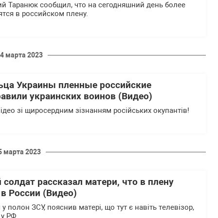
 Таранюк сообщил, что на сегодняшний день более
ятся в российском плену.
4 марта 2023
ьца Украины пленные российские
авили украинских воинов (Видео)
ідео зі щиросердним зізнанням російських окупантів!
5 марта 2023
солдат рассказал матери, что в плену
в России (Видео)
 у полон ЗСУ, пояснив матері, що тут є навіть телевізор,
 у РФ.