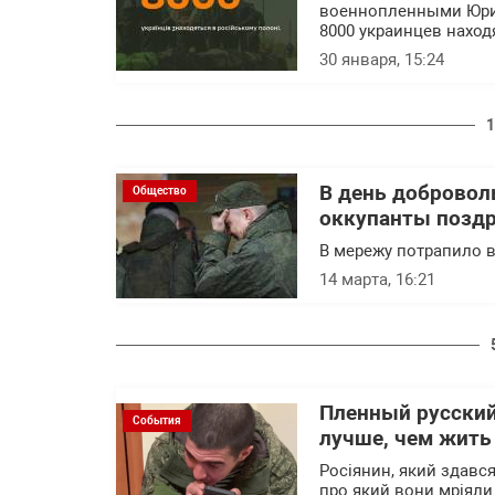
военнопленными Юрий
8000 украинцев наход
30 января, 15:24
1
В день добровол
Общество
оккупанты поздр
В мережу потрапило в
14 марта, 16:21
Пленный русский 
События
лучше, чем жить 
Росіянин, який здався
про який вони мріяли