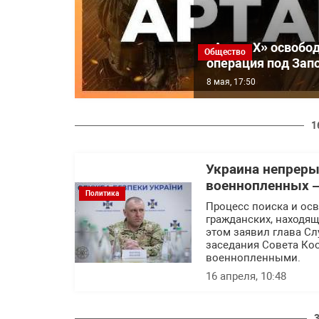
«Артан Х» освобод
Общество
операция под Зап
8 мая, 17:50
1
Украина непреры
военнопленных 
Политика
Процесс поиска и ос
гражданских, находящ
этом заявил глава С
заседания Совета Ко
военнопленными.
16 апреля, 10:48