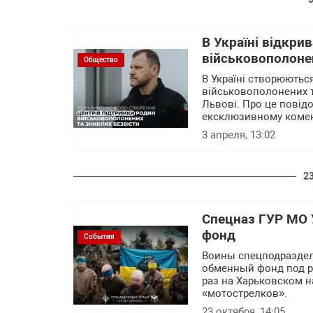
В Україні відкри
військовополонен
Общество
В Україні створюютьс
військовополонених та
Львові. Про це повід
ексклюзивному комент
3 апреля, 13:02
2
Спецназ ГУР МО
фонд
События
Воины спецподраздел
обменный фонд под р
раз на Харьковском н
«мотострелков».
23 октября, 14:05