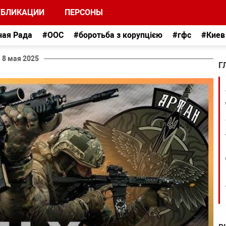
УБЛИКАЦИИ
ПЕРСОНЫ
ная Рада
#ООС
#боротьба з корупцією
#гфс
#Киев
8 мая 2025
Г