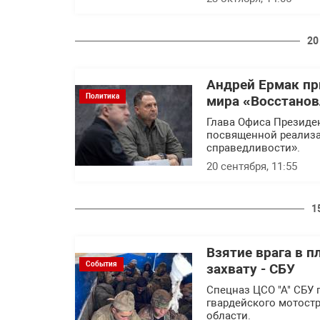
20
Андрей Ермак пр
Политика
мира «Восстанов
Глава Офиса Президен
посвященной реализа
справедливости».
20 сентября, 11:55
1
Взятие врага в п
События
захвату - СБУ
Спецназ ЦСО "А" СБУ
гвардейского мотост
области.