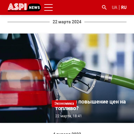
UA
RU
22 марта 2024
#ООС
#боротьба
#гфс
#Киев
#коронавірус
з
корупцією
Будет ли повышение цен на
Экономика
топливо?
22 марта, 18:41