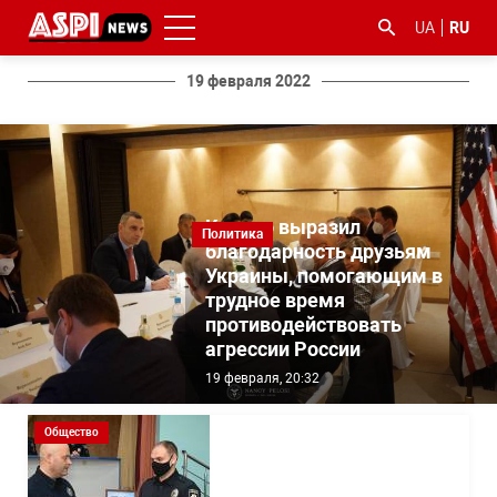
UA
RU
19 февраля 2022
Кличко выразил
Политика
#ООС
#боротьба
#гфс
#Киев
#коронавірус
благодарность друзьям
з
Украины, помогающим в
корупцією
трудное время
противодействовать
агрессии России
19 февраля, 20:32
Общество