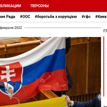
УБЛИКАЦИИ
ПЕРСОНЫ
ная Рада
#ООС
#боротьба з корупцією
#гфс
#Киев
 февраля 2022
Г