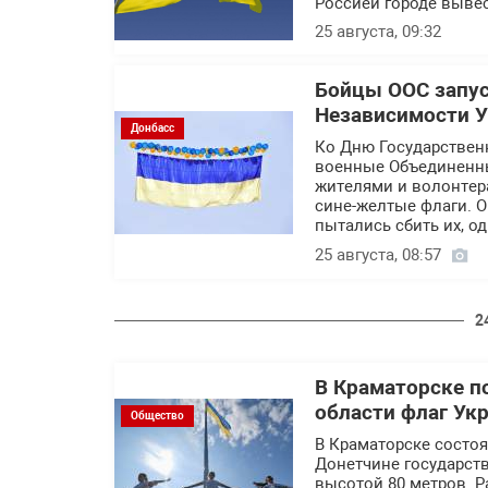
Россией городе выве
25 августа, 09:32
Бойцы ООС запус
Независимости У
Донбасс
Ко Дню Государствен
военные Объединенны
жителями и волонтер
сине-желтые флаги. 
пытались сбить их, од
25 августа, 08:57
2
В Краматорске п
области флаг Ук
Общество
В Краматорске состо
Донетчине государст
высотой 80 метров. Р