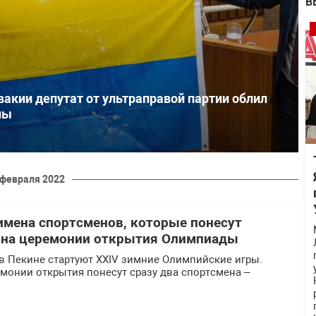
В
акии депутат от ультраправой партии облил
ны
 февраля 2022
имена спортсменов, которые понесут
 на церемонии открытия Олимпиады
, в Пекине стартуют XXIV зимние Олимпийские игры.
монии открытия понесут сразу два спортсмена –