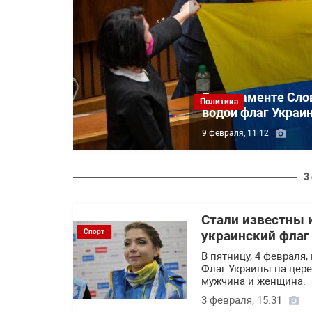
В парламенте Слов
Политика
водой флаг Украи
9 февраля, 11:12
3
Стали известны 
Спорт
украинский флаг
В пятницу, 4 февраля
Флаг Украины на цере
мужчина и женщина.
3 февраля, 15:31