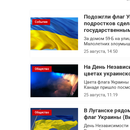
Подожгли флаг У
События
подростков сдел
государственны
За домом 59-Б на ули
Малолетних злоумыш
25 августа, 14:50
На День Независ
Общество
цветах украинско
Цвета флага Украины
Канаде пришло посмо
25 августа, 11:19
В Луганске рядо
Общество
флаг Украины (В
День Независимости 