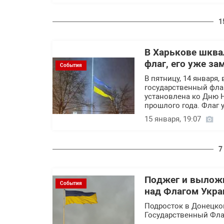
1
В Харькове шква
флаг, его уже з
События
В пятницу, 14 января
государственный фла
установлена ко Дню 
прошлого года. Флаг
15 января, 19:07
7
Поджег и выложи
События
над Флагом Укра
Подросток в Донецко
Государственный Фла