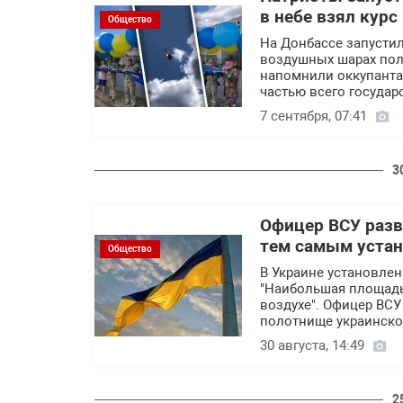
в небе взял курс
Общество
На Донбассе запусти
воздушных шарах поле
напомнили оккупантам
частью всего государ
7 сентября, 07:41
3
Офицер ВСУ разве
тем самым устан
Общество
В Украине установле
"Наибольшая площадь
воздухе". Офицер ВСУ
полотнище украинско
30 августа, 14:49
2