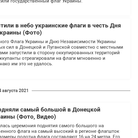
сили государственный флаг Украины.
тили в небо украинские флаги в честь Дня
краины (Фото)
ного Флага Украины и Дню Независимости Украины
х сил в Донецкой и Луганской совместно с местными
ами запустили в сторону оккупированных территорий
Оккупанты отреагировали на флаги мгновенно и
нако им это не удалось.
4 августа 2021
одняли самый большой в Донецкой
раины (Фото, Видео)
ялась церемония поднятия самого большого на
венного флага на самый высокий в регионе флагшток
азмеры полотна флага составляют 16 на 24 метра. Его