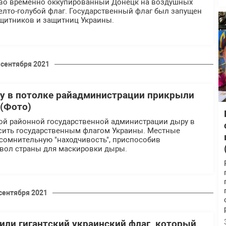
 во временно оккупированный Донецк на воздушных
елто-голубой флаг. Государственный флаг был запущен
ащитников и защитниц Украины.
 сентября 2021
у в потолке райадминистрации прикрыли
(Фото)
ой районной государственной администрации дыру в
сить государственным флагом Украины. Местные
сомнительную "находчивость", приспособив
вол страны для маскировки дыры.
 сентября 2021
или гигантский украинский флаг, который