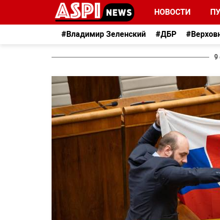
НОВОСТИ
П
#Владимир Зеленский
#ДБР
#Верхов
9