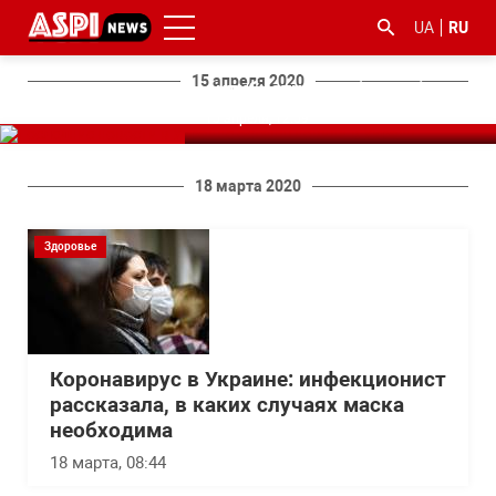
Доктор Комаровский
Здоровье
UA
RU
предупредил о смертельной
опасности, связанной с
15 апреля 2020
антибиотиками (Видео)
15 апреля, 12:59
18 марта 2020
#ООС
#боротьба
#гфс
#Киев
#коронавірус
Здоровье
з
корупцією
Коронавирус в Украине: инфекционист
рассказала, в каких случаях маска
необходима
18 марта, 08:44