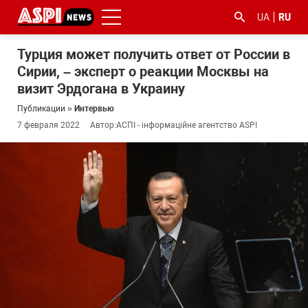
UA
RU
Турция может получить ответ от России в
Сирии, – эксперт о реакции Москвы на
визит Эрдогана в Украину
Публикации
»
Интервью
7 февраля 2022
Автор:
АСПІ - інформаційне агентство ASPI
#ООС
#боротьба
#гфс
#Киев
#коронавірус
з
корупцією