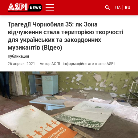
UA
RU
Трагедії Чорнобиля 35: як Зона
відчуження стала територією творчості
для українських та закордонних
музикантів (Відео)
Публикации
26 апреля 2021
Автор:
АСПІ - інформаційне агентство ASPI
#ООС
#боротьба
#гфс
#Киев
#коронавірус
з
корупцією