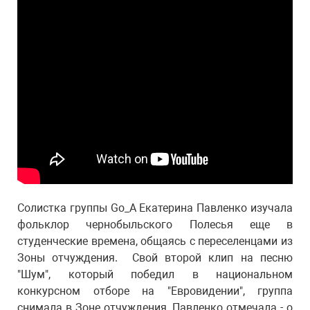
Солистка группы Go_A Екатерина Павленко изучала
фольклор чернобыльского Полесья еще в
студенческие времена, общаясь с переселенцами из
Зоны отчуждения. Свой второй клип на песню
"Шум", который победил в национальном
конкурсном отборе на "Евровидении", группа
снимала в Зоне отчуждения. Павленко отмечала - о